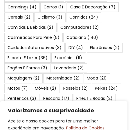
Campings
(4)
Carros
(1)
Casa E Decoração
(7)
Cereais
(2)
Ciclismo
(3)
Comidas
(24)
Comidas E Bebidas
(2)
Computadores
(2)
Cosméticos Para Pele
(5)
Cotidiano
(140)
Cuidados Automotivos
(3)
DIY
(4)
Eletrônicos
(2)
Esporte E Lazer
(36)
Exercícios
(11)
Fogões E Fornos
(3)
Lavanderia
(2)
Maquiagem
(2)
Maternidade
(2)
Moda
(21)
Motos
(7)
Móveis
(2)
Passeios
(2)
Peixes
(24)
Periféricos
(3)
Pescaria
(17)
Pneus E Rodas
(2)
Praias
(23)
Produtos Para Cães
(2)
Valorizamos a sua privacidade
Proteção E Segurança
(2)
Saúde E Beleza
(4)
Aceite o nosso cookies para ter uma melhor
experiência em navegação.
Política de Cookies
Serviços
(19)
Suplementos
(3)
Turismo
(84)