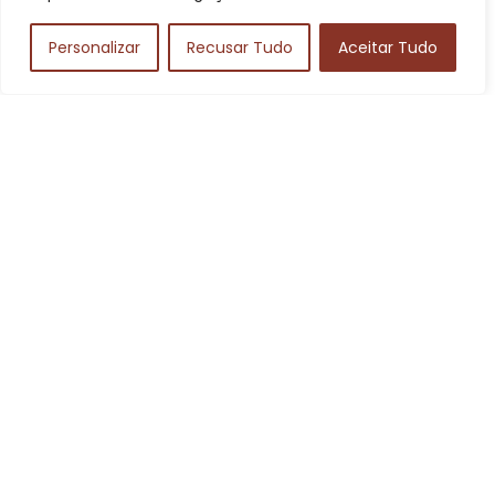
Viagens
(41)
Áudio
(3)
Personalizar
Recusar Tudo
Aceitar Tudo
Posts Mais Pupolares
As 10 Melhores Marcas de Teclado
Musical de 2025: Yamaha, Casio, Roland
e Mais!
Outros
As 10 melhores casas para cachorro de
2025: Furacão Pet, Dura Pet e mais!
Outros
As 10 Melhores Marcas de Whey de 2025:
Growth, Dux, Integralmedica e Mais!
Exercícios e Treinos