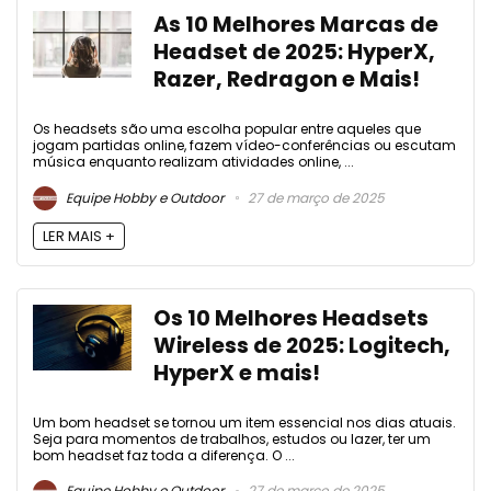
As 10 Melhores Marcas de
Headset de 2025: HyperX,
Razer, Redragon e Mais!
Os headsets são uma escolha popular entre aqueles que
jogam partidas online, fazem vídeo-conferências ou escutam
música enquanto realizam atividades online, ...
Equipe Hobby e Outdoor
27 de março de 2025
LER MAIS +
Os 10 Melhores Headsets
Wireless de 2025: Logitech,
HyperX e mais!
Um bom headset se tornou um item essencial nos dias atuais.
Seja para momentos de trabalhos, estudos ou lazer, ter um
bom headset faz toda a diferença. O ...
Equipe Hobby e Outdoor
27 de março de 2025