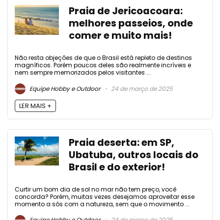
Praia de Jericoacoara:
melhores passeios, onde
comer e muito mais!
Não resta objeções de que o Brasil está repleto de destinos
magníficos. Porém poucos deles são realmente incríveis e
nem sempre memorizados pelos visitantes ...
Equipe Hobby e Outdoor
24 de março de 2025
LER MAIS +
Praia deserta: em SP,
Ubatuba, outros locais do
Brasil e do exterior!
Curtir um bom dia de sol no mar não tem preço, você
concorda? Porém, muitas vezes desejamos aproveitar esse
momento a sós com a natureza, sem que o movimento ...
Equipe Hobby e Outdoor
24 de março de 2025