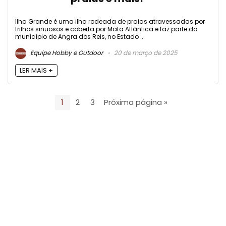
Ilha Grande é uma ilha rodeada de praias atravessadas por
trilhos sinuosos e coberta por Mata Atlântica e faz parte do
município de Angra dos Reis, no Estado ...
Equipe Hobby e Outdoor
20 de março de 2025
LER MAIS +
1
2
3
Próxima página »