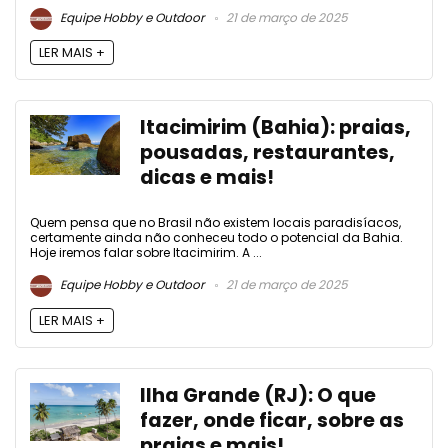
Equipe Hobby e Outdoor
21 de março de 2025
LER MAIS +
Itacimirim (Bahia): praias,
pousadas, restaurantes,
dicas e mais!
Quem pensa que no Brasil não existem locais paradisíacos,
certamente ainda não conheceu todo o potencial da Bahia.
Hoje iremos falar sobre Itacimirim. A ...
Equipe Hobby e Outdoor
21 de março de 2025
LER MAIS +
Ilha Grande (RJ): O que
fazer, onde ficar, sobre as
praias e mais!