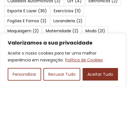
Cuidados Automotivos
(3)
DIY
(4)
Eletrônicos
(2)
Esporte E Lazer
(36)
Exercícios
(11)
Fogões E Fornos
(3)
Lavanderia
(2)
Maquiagem
(2)
Maternidade
(2)
Moda
(21)
Motos
(7)
Móveis
(2)
Passeios
(2)
Peixes
(24)
Valorizamos a sua privacidade
Periféricos
(3)
Pescaria
(17)
Pneus E Rodas
(2)
Aceite o nosso cookies para ter uma melhor
experiência em navegação.
Política de Cookies
Praias
(23)
Produtos Para Cães
(2)
Proteção E Segurança
(2)
Saúde E Beleza
(4)
Personalizar
Recusar Tudo
Aceitar Tudo
Serviços
(19)
Suplementos
(3)
Turismo
(84)
Viagens
(41)
Áudio
(3)
Posts Mais Pupolares
Carros ruins de revenda: quais são os