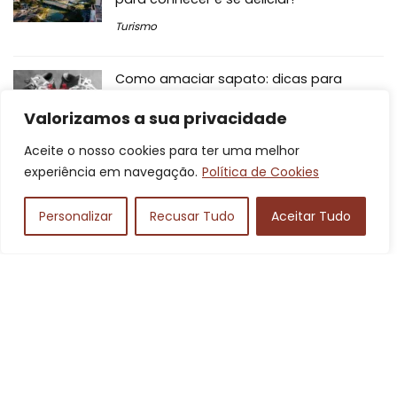
Turismo
Como amaciar sapato: dicas para
deixar um sapato novo amaciado!
Valorizamos a sua privacidade
Outros
Aceite o nosso cookies para ter uma melhor
experiência em navegação.
Política de Cookies
Melhor época para ir ao Chile: esquiar,
visitar pontos turísticos e muito mais!
Personalizar
Recusar Tudo
Aceitar Tudo
Turismo
Comentários