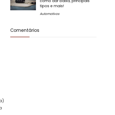
como dar baixa, principais
tipos e mais!
Automotivos
Comentários
a)
a