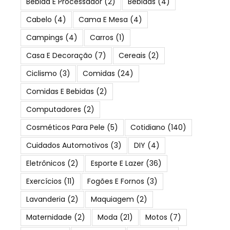
Bebida E Processador
(2)
Bebidas
(4)
Cabelo
(4)
Cama E Mesa
(4)
Campings
(4)
Carros
(1)
Casa E Decoração
(7)
Cereais
(2)
Ciclismo
(3)
Comidas
(24)
Comidas E Bebidas
(2)
Computadores
(2)
Cosméticos Para Pele
(5)
Cotidiano
(140)
Cuidados Automotivos
(3)
DIY
(4)
Eletrônicos
(2)
Esporte E Lazer
(36)
Exercícios
(11)
Fogões E Fornos
(3)
Lavanderia
(2)
Maquiagem
(2)
Maternidade
(2)
Moda
(21)
Motos
(7)