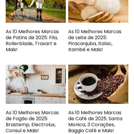
As 10 Melhores Marcas
As 10 Melhores Marcas
de Patins de 2025: Fila,
de Leite de 2025:
Rollerblade, Traxart e
Piracanjuba, Italac,
Mais!
Itambé e Mais!
As 10 Melhores Marcas
As 10 Melhores Marcas
de Fogão de 2025:
de Café de 2025: Santa
Brastemp, Electrolux,
Monica, 3 Corações,
Consul e Mais!
Baggio Café e Mais!