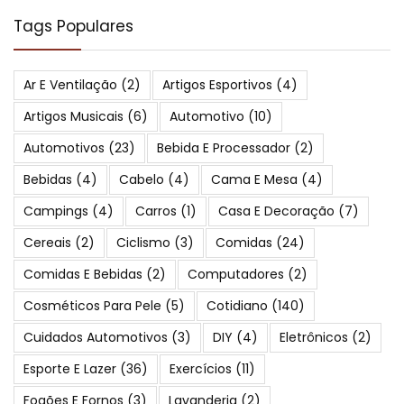
Tags Populares
Ar E Ventilação
(2)
Artigos Esportivos
(4)
Artigos Musicais
(6)
Automotivo
(10)
Automotivos
(23)
Bebida E Processador
(2)
Bebidas
(4)
Cabelo
(4)
Cama E Mesa
(4)
Campings
(4)
Carros
(1)
Casa E Decoração
(7)
Cereais
(2)
Ciclismo
(3)
Comidas
(24)
Comidas E Bebidas
(2)
Computadores
(2)
Cosméticos Para Pele
(5)
Cotidiano
(140)
Cuidados Automotivos
(3)
DIY
(4)
Eletrônicos
(2)
Esporte E Lazer
(36)
Exercícios
(11)
Fogões E Fornos
(3)
Lavanderia
(2)