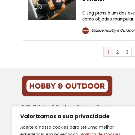
O Leg press é um dos exe
como objetivo manipular 
Equipe Hobby e Outdoor
1
2
3
2025 © Hobby & Outdoor | Todos os Direitos
Reservados
Valorizamos a sua privacidade
Como participante do Programa de Associados da
Aceite o nosso cookies para ter uma melhor
Amazon e Programa de Afiliados Mercado Livre, somos
experiência em navegação.
Política de Cookies