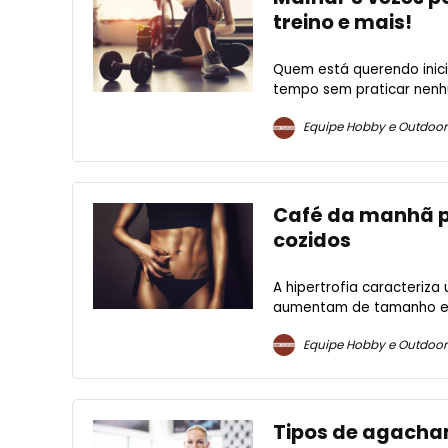
treino e mais!
Quem está querendo inici
tempo sem praticar nenh
Equipe Hobby e Outdoor
Café da manhã pa
cozidos
A hipertrofia caracteriz
aumentam de tamanho e vo
Equipe Hobby e Outdoor
Tipos de agacha