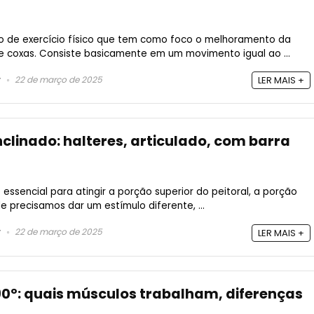
 de exercício físico que tem como foco o melhoramento da
e coxas. Consiste basicamente em um movimento igual ao ...
22 de março de 2025
LER MAIS +
nclinado: halteres, articulado, com barra
 é essencial para atingir a porção superior do peitoral, a porção
de precisamos dar um estímulo diferente, ...
22 de março de 2025
LER MAIS +
 90º: quais músculos trabalham, diferenças