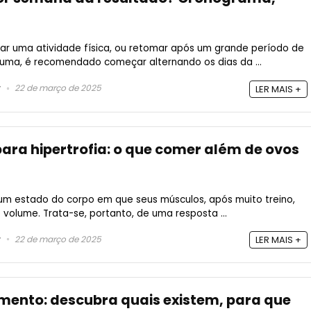
ar uma atividade física, ou retomar após um grande período de
uma, é recomendado começar alternando os dias da ...
22 de março de 2025
LER MAIS +
ra hipertrofia: o que comer além de ovos
a um estado do corpo em que seus músculos, após muito treino,
lume. Trata-se, portanto, de uma resposta ...
22 de março de 2025
LER MAIS +
mento: descubra quais existem, para que