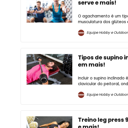
serve e mais!
O agachamento é um tipo
musculatura dos glúteos 
Equipe Hobby e Outdoor
Tipos de supino i
em mais!
Incluir o supino inclinado
clavicular do peitoral, on
Equipe Hobby e Outdoor
Treino leg press
e mais!