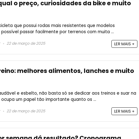
 qual o preço, curiosidades da bike e muito
cicleta que possui rodas mais resistentes que modelos
possível passar facilmente por terrenos com muita ...
22 de março de 2025
LER MAIS +
reino: melhores alimentos, lanches e muito
udável e esbelto, não basta só se dedicar aos treinos e suar na
ocupa um papel tão importante quanto os ...
22 de março de 2025
LER MAIS +
por semana dá resultado? Cronograma,