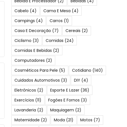
Bebida E Processador
(2)
Bebidas
(4)
Cabelo
(4)
Cama E Mesa
(4)
Campings
(4)
Carros
(1)
Casa E Decoração
(7)
Cereais
(2)
Ciclismo
(3)
Comidas
(24)
Comidas E Bebidas
(2)
Computadores
(2)
Cosméticos Para Pele
(5)
Cotidiano
(140)
Cuidados Automotivos
(3)
DIY
(4)
Eletrônicos
(2)
Esporte E Lazer
(36)
Exercícios
(11)
Fogões E Fornos
(3)
Lavanderia
(2)
Maquiagem
(2)
Maternidade
(2)
Moda
(21)
Motos
(7)