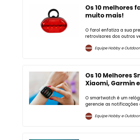
Os 10 melhores fa
muito mais!
O farol enfatiza a sua p
retrovisores dos outros ve
Equipe Hobby e Outdoor
Os 10 Melhores S
Xiaomi, Garmin e
O smartwatch é um relógi
gerencie as notificações d
Equipe Hobby e Outdoor