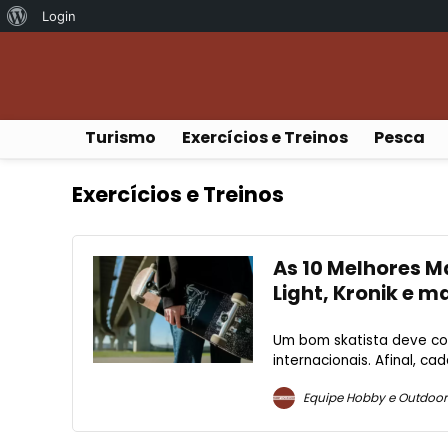
Sobre
Login
o
WordPress
Turismo
Exercícios e Treinos
Pesca
Exercícios e Treinos
As 10 Melhores M
Light, Kronik e ma
Um bom skatista deve con
internacionais. Afinal, c
Equipe Hobby e Outdoor