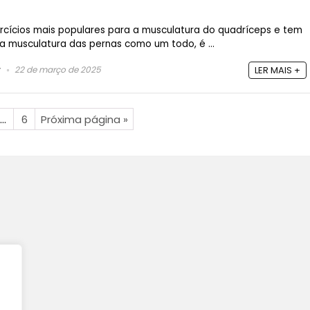
rcícios mais populares para a musculatura do quadríceps e tem
a musculatura das pernas como um todo, é ...
22 de março de 2025
LER MAIS +
…
6
Próxima página »