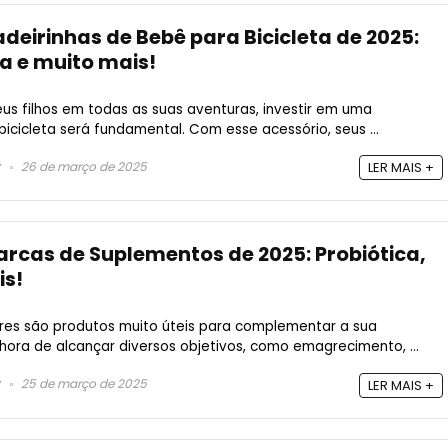
deirinhas de Bebê para Bicicleta de 2025:
ra e muito mais!
eus filhos em todas as suas aventuras, investir em uma
icicleta será fundamental. Com esse acessório, seus ...
26 de março de 2025
LER MAIS +
arcas de Suplementos de 2025: Probiótica,
is!
res são produtos muito úteis para complementar a sua
 hora de alcançar diversos objetivos, como emagrecimento, ...
25 de março de 2025
LER MAIS +