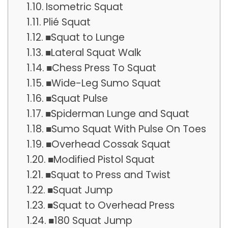
Isometric Squat
Plié Squat
■Squat to Lunge
■Lateral Squat Walk
■Chess Press To Squat
■Wide-Leg Sumo Squat
■Squat Pulse
■Spiderman Lunge and Squat
■Sumo Squat With Pulse On Toes
■Overhead Cossak Squat
■Modified Pistol Squat
■Squat to Press and Twist
■Squat Jump
■Squat to Overhead Press
■180 Squat Jump