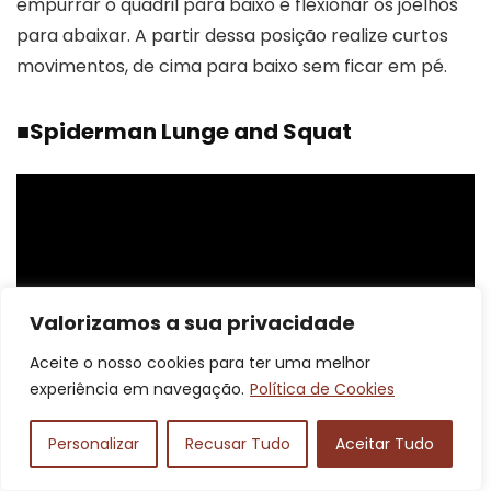
empurrar o quadril para baixo e flexionar os joelhos
para abaixar. A partir dessa posição realize curtos
movimentos, de cima para baixo sem ficar em pé.
■
Spiderman Lunge and Squat
Valorizamos a sua privacidade
Aceite o nosso cookies para ter uma melhor
experiência em navegação.
Política de Cookies
Personalizar
Recusar Tudo
Aceitar Tudo
Para realizar esse tipo de agachamento de nome
curioso é preciso ter equilíbrio e um bom