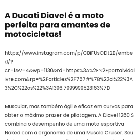
A Ducati Diavel é a moto
perfeita para amantes de
motocicletas!
https://www.instagram.com/p/CBiFUsODt2B/embe
d/?
cr=1&v=4&wp=1130&rd=https%3A%2F%2Fportalvidal
ivre.com&rp=%2Farticles%2F757#%7B%22ci%22%3A
3%2C%22os%22%3A1396.7999999523163%7D
Muscular, mas também ágil e eficaz em curvas para
obter o máximo prazer de pilotagem. A Diavel 1260 S
combina o desempenho de uma moto esportiva
Naked com a ergonomia de uma Muscle Cruiser. Seu