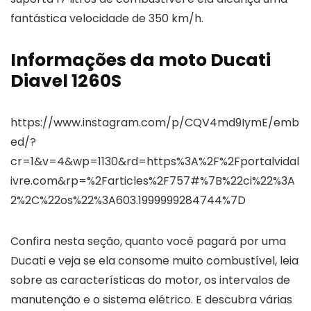
fantástica velocidade de 350 km/h.
Informações da moto Ducati
Diavel 1260S
https://www.instagram.com/p/CQV4md9IymE/emb
ed/?
cr=1&v=4&wp=1130&rd=https%3A%2F%2Fportalvidal
ivre.com&rp=%2Farticles%2F757#%7B%22ci%22%3A
2%2C%22os%22%3A603.1999999284744%7D
Confira nesta seção, quanto você pagará por uma
Ducati e veja se ela consome muito combustível, leia
sobre as características do motor, os intervalos de
manutenção e o sistema elétrico. E descubra várias