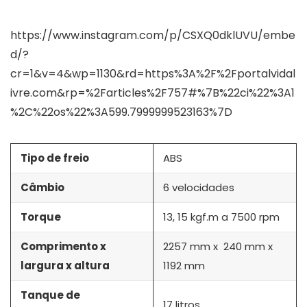
https://www.instagram.com/p/CSXQ0dklUVU/embe
d/?
cr=1&v=4&wp=1130&rd=https%3A%2F%2Fportalvidal
ivre.com&rp=%2Farticles%2F757#%7B%22ci%22%3A1
%2C%22os%22%3A599.7999999523163%7D
Tipo de freio
ABS
Câmbio
6 velocidades
Torque
13, 15 kgf.m a 7500 rpm
Comprimento x
2257 mm x 240 mm x
largura x altura
1192 mm
Tanque de
17 litros