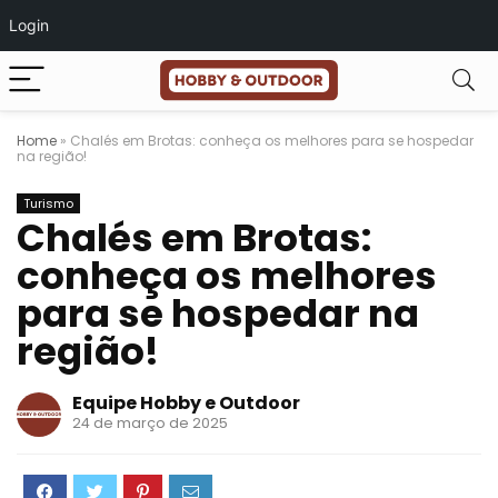
Login
Home
»
Chalés em Brotas: conheça os melhores para se hospedar
na região!
Turismo
Chalés em Brotas:
conheça os melhores
para se hospedar na
região!
Equipe Hobby e Outdoor
24 de março de 2025