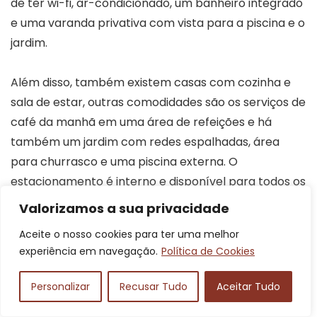
de ter wi-fi, ar-condicionado, um banheiro integrado
e uma varanda privativa com vista para a piscina e o
jardim.
Além disso, também existem casas com cozinha e
sala de estar, outras comodidades são os serviços de
café da manhã em uma área de refeições e há
também um jardim com redes espalhadas, área
para churrasco e uma piscina externa. O
estacionamento é interno e disponível para todos os
hóspedes.
Valorizamos a sua privacidade
Aceite o nosso cookies para ter uma melhor
13h30 até às 23h59
experiência em navegação.
Política de Cookies
Horário de
check-in – 12h00 check-
funcionamento
Personalizar
Recusar Tudo
Aceitar Tudo
out