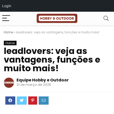
Login
Home
»
leadlovers: veja as vantagens, funções e muito mais!
Outros
leadlovers: veja as
vantagens, funções e
muito mais!
Equipe Hobby e Outdoor
21 de março de 2025