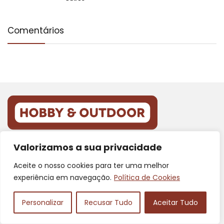
Comentários
Valorizamos a sua privacidade
2025 © Hobby & Outdoor | Todos os Direitos Reservados
Aceite o nosso cookies para ter uma melhor
Como participante do Programa de Associados da Amazon
experiência em navegação.
Política de Cookies
e Programa de Afiliados Mercado Livre, somos remunerados
pelas compras qualificadas efetuadas.
Personalizar
Recusar Tudo
Aceitar Tudo