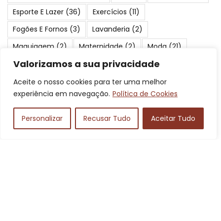
Esporte E Lazer
(36)
Exercícios
(11)
Fogões E Fornos
(3)
Lavanderia
(2)
Maquiagem
(2)
Maternidade
(2)
Moda
(21)
Valorizamos a sua privacidade
Motos
(7)
Móveis
(2)
Passeios
(2)
Peixes
(24)
Periféricos
(3)
Pescaria
(17)
Pneus E Rodas
(2)
Aceite o nosso cookies para ter uma melhor
experiência em navegação.
Política de Cookies
Praias
(23)
Produtos Para Cães
(2)
Proteção E Segurança
(2)
Saúde E Beleza
(4)
Personalizar
Recusar Tudo
Aceitar Tudo
Serviços
(19)
Suplementos
(3)
Turismo
(84)
Viagens
(41)
Áudio
(3)
Posts Mais Pupolares
As 10 Melhores Marcas de Feijão de 2025:
Camil, Kicaldo, Vapza e Mais!