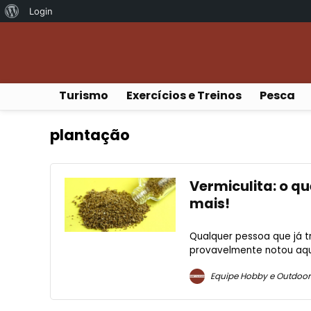
Sobre
Login
o
WordPress
Turismo
Exercícios e Treinos
Pesca
plantação
Vermiculita: o qu
mais!
Qualquer pessoa que já 
provavelmente notou aque
Equipe Hobby e Outdoor