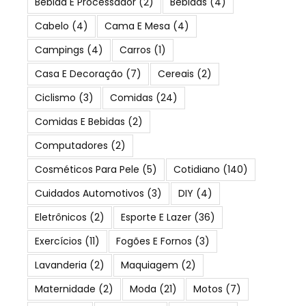
Bebida E Processador
(2)
Bebidas
(4)
Cabelo
(4)
Cama E Mesa
(4)
Campings
(4)
Carros
(1)
Casa E Decoração
(7)
Cereais
(2)
Ciclismo
(3)
Comidas
(24)
Comidas E Bebidas
(2)
Computadores
(2)
Cosméticos Para Pele
(5)
Cotidiano
(140)
Cuidados Automotivos
(3)
DIY
(4)
Eletrônicos
(2)
Esporte E Lazer
(36)
Exercícios
(11)
Fogões E Fornos
(3)
Lavanderia
(2)
Maquiagem
(2)
Maternidade
(2)
Moda
(21)
Motos
(7)