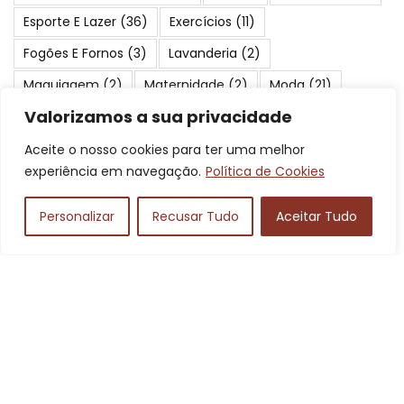
Esporte E Lazer
(36)
Exercícios
(11)
Fogões E Fornos
(3)
Lavanderia
(2)
Maquiagem
(2)
Maternidade
(2)
Moda
(21)
Valorizamos a sua privacidade
Motos
(7)
Móveis
(2)
Passeios
(2)
Peixes
(24)
Periféricos
(3)
Pescaria
(17)
Pneus E Rodas
(2)
Aceite o nosso cookies para ter uma melhor
experiência em navegação.
Política de Cookies
Praias
(23)
Produtos Para Cães
(2)
Proteção E Segurança
(2)
Saúde E Beleza
(4)
Personalizar
Recusar Tudo
Aceitar Tudo
Serviços
(19)
Suplementos
(3)
Turismo
(84)
Viagens
(41)
Áudio
(3)
Posts Mais Pupolares
Câmbio automático: como funcionam
as marchas e a troca de óleo?