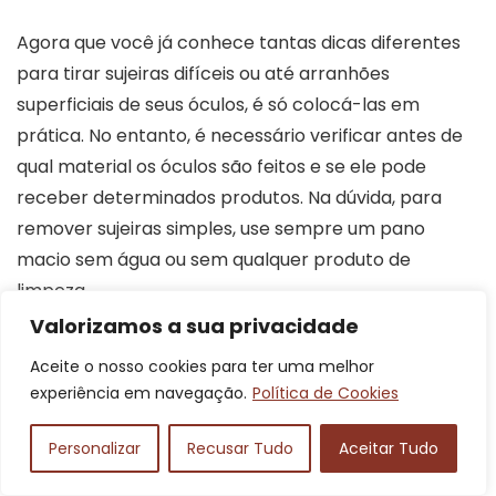
Agora que você já conhece tantas dicas diferentes
para tirar sujeiras difíceis ou até arranhões
superficiais de seus óculos, é só colocá-las em
prática. No entanto, é necessário verificar antes de
qual material os óculos são feitos e se ele pode
receber determinados produtos. Na dúvida, para
remover sujeiras simples, use sempre um pano
macio sem água ou sem qualquer produto de
limpeza.
Valorizamos a sua privacidade
Se os arranhões não desaparecem, porque são
Aceite o nosso cookies para ter uma melhor
muito profundos, procure uma ótica. Os profissionais
experiência em navegação.
Política de Cookies
saberão lhe informar se os óculos têm reparo ou se
eles precisarão ser trocados. Não se esqueça de
Personalizar
Recusar Tudo
Aceitar Tudo
fazer uma consulta periódica com o oftalmologista