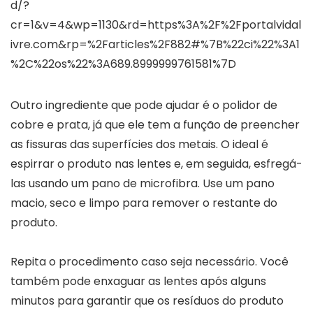
d/?
cr=1&v=4&wp=1130&rd=https%3A%2F%2Fportalvidal
ivre.com&rp=%2Farticles%2F882#%7B%22ci%22%3A1
%2C%22os%22%3A689.8999999761581%7D
Outro ingrediente que pode ajudar é o polidor de
cobre e prata, já que ele tem a função de preencher
as fissuras das superfícies dos metais. O ideal é
espirrar o produto nas lentes e, em seguida, esfregá-
las usando um pano de microfibra. Use um pano
macio, seco e limpo para remover o restante do
produto.
Repita o procedimento caso seja necessário. Você
também pode enxaguar as lentes após alguns
minutos para garantir que os resíduos do produto