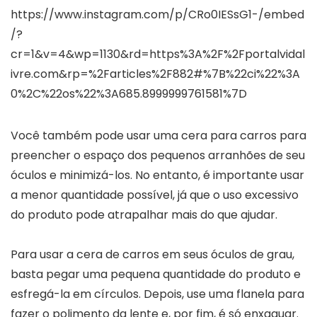
https://www.instagram.com/p/CRo0IESsG1-/embed
/?
cr=1&v=4&wp=1130&rd=https%3A%2F%2Fportalvidal
ivre.com&rp=%2Farticles%2F882#%7B%22ci%22%3A
0%2C%22os%22%3A685.8999999761581%7D
Você também pode usar uma cera para carros para
preencher o espaço dos pequenos arranhões de seu
óculos e minimizá-los. No entanto, é importante usar
a menor quantidade possível, já que o uso excessivo
do produto pode atrapalhar mais do que ajudar.
Para usar a cera de carros em seus óculos de grau,
basta pegar uma pequena quantidade do produto e
esfregá-la em círculos. Depois, use uma flanela para
fazer o polimento da lente e, por fim, é só enxaguar.