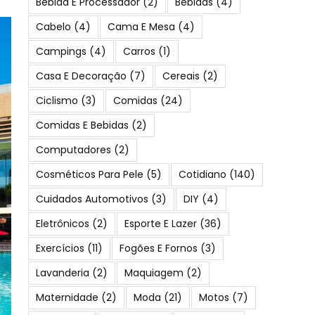
Bebida E Processador
(2)
Bebidas
(4)
Cabelo
(4)
Cama E Mesa
(4)
Campings
(4)
Carros
(1)
Casa E Decoração
(7)
Cereais
(2)
Ciclismo
(3)
Comidas
(24)
Comidas E Bebidas
(2)
Computadores
(2)
Cosméticos Para Pele
(5)
Cotidiano
(140)
Cuidados Automotivos
(3)
DIY
(4)
Eletrônicos
(2)
Esporte E Lazer
(36)
Exercícios
(11)
Fogões E Fornos
(3)
Lavanderia
(2)
Maquiagem
(2)
Maternidade
(2)
Moda
(21)
Motos
(7)