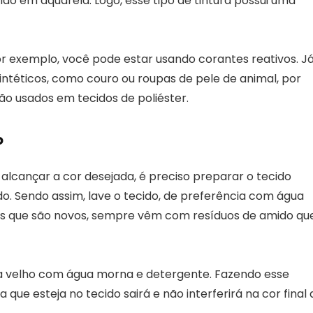
ido em aquarela. Logo, esse tipo de tintura possui uma
por exemplo, você pode estar usando corantes reativos. J
intéticos, como couro ou roupas de pele de animal, por
ão usados em tecidos de poliéster.
o
 alcançar a cor desejada, é preciso preparar o tecido
ido. Sendo assim, lave o tecido, de preferência com água
dos que são novos, sempre vêm com resíduos de amido qu
a velho com água morna e detergente. Fazendo esse
 que esteja no tecido sairá e não interferirá na cor final 