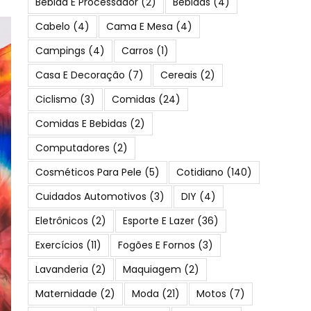
Bebida E Processador
(2)
Bebidas
(4)
Cabelo
(4)
Cama E Mesa
(4)
Campings
(4)
Carros
(1)
Casa E Decoração
(7)
Cereais
(2)
Ciclismo
(3)
Comidas
(24)
Comidas E Bebidas
(2)
Computadores
(2)
Cosméticos Para Pele
(5)
Cotidiano
(140)
Cuidados Automotivos
(3)
DIY
(4)
Eletrônicos
(2)
Esporte E Lazer
(36)
Exercícios
(11)
Fogões E Fornos
(3)
Lavanderia
(2)
Maquiagem
(2)
Maternidade
(2)
Moda
(21)
Motos
(7)