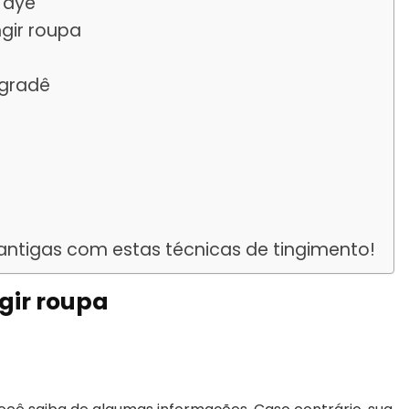
 dye
ngir roupa
egradê
ntigas com estas técnicas de tingimento!
gir roupa