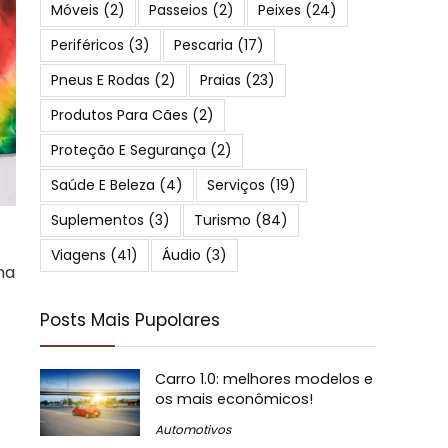
Móveis
(2)
Passeios
(2)
Peixes
(24)
Periféricos
(3)
Pescaria
(17)
Pneus E Rodas
(2)
Praias
(23)
Produtos Para Cães
(2)
Proteção E Segurança
(2)
Saúde E Beleza
(4)
Serviços
(19)
Suplementos
(3)
Turismo
(84)
Viagens
(41)
Áudio
(3)
ma
Posts Mais Pupolares
Carro 1.0: melhores modelos e
os mais econômicos!
Automotivos