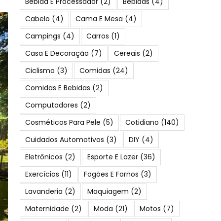
Bebida E Processador
(2)
Bebidas
(4)
Cabelo
(4)
Cama E Mesa
(4)
Campings
(4)
Carros
(1)
Casa E Decoração
(7)
Cereais
(2)
Ciclismo
(3)
Comidas
(24)
Comidas E Bebidas
(2)
Computadores
(2)
Cosméticos Para Pele
(5)
Cotidiano
(140)
Cuidados Automotivos
(3)
DIY
(4)
Eletrônicos
(2)
Esporte E Lazer
(36)
Exercícios
(11)
Fogões E Fornos
(3)
Lavanderia
(2)
Maquiagem
(2)
Maternidade
(2)
Moda
(21)
Motos
(7)