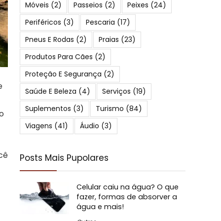
Móveis
(2)
Passeios
(2)
Peixes
(24)
Periféricos
(3)
Pescaria
(17)
Pneus E Rodas
(2)
Praias
(23)
Produtos Para Cães
(2)
Proteção E Segurança
(2)
e
Saúde E Beleza
(4)
Serviços
(19)
Suplementos
(3)
Turismo
(84)
o
Viagens
(41)
Áudio
(3)
cê
Posts Mais Pupolares
Celular caiu na água? O que
fazer, formas de absorver a
água e mais!