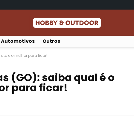
Automotivos
Outros
ato e o melhor para ficar!
s (GO): saiba qual é o
r para ficar!