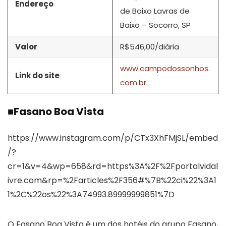
Endereço
de Baixo Lavras de
Baixo – Socorro, SP
Valor
R$546,00/diária
www.campodossonhos.
Link do site
com.br
■
Fasano Boa Vista
https://www.instagram.com/p/CTx3XhFMjSL/embed
/?
cr=1&v=4&wp=658&rd=https%3A%2F%2Fportalvidal
ivre.com&rp=%2Farticles%2F356#%7B%22ci%22%3A1
1%2C%22os%22%3A74993.89999999851%7D
O Fasano Boa Vista é um dos hotéis do grupo Fasano,