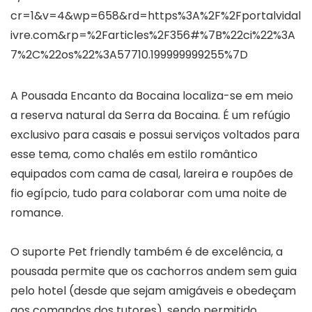
cr=1&v=4&wp=658&rd=https%3A%2F%2Fportalvidal
ivre.com&rp=%2Farticles%2F356#%7B%22ci%22%3A
7%2C%22os%22%3A57710.199999999255%7D
A Pousada Encanto da Bocaina localiza-se em meio
a reserva natural da Serra da Bocaina. É um refúgio
exclusivo para casais e possui serviços voltados para
esse tema, como chalés em estilo romântico
equipados com cama de casal, lareira e roupões de
fio egípcio, tudo para colaborar com uma noite de
romance.
O suporte Pet friendly também é de excelência, a
pousada permite que os cachorros andem sem guia
pelo hotel (desde que sejam amigáveis e obedeçam
aos comandos dos tutores), sendo permitido