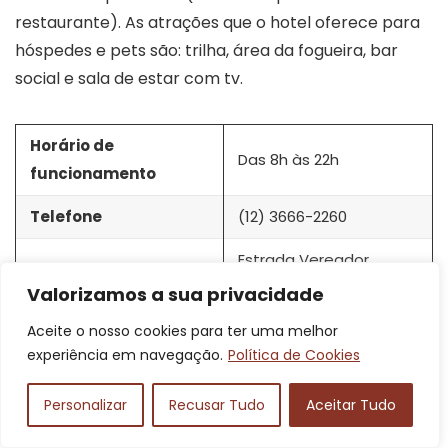
restaurante). As atrações que o hotel oferece para
hóspedes e pets são: trilha, área da fogueira, bar
social e sala de estar com tv.
Horário de
Das 8h às 22h
funcionamento
Telefone
(12) 3666-2260
Estrada Vereador
Arlindo Inácio
Valorizamos a sua privacidade
Endereço
Fernandes, 2389, Santo
Aceite o nosso cookies para ter uma melhor
Antônio do Pinhal – SP
experiência em navegação.
Política de Cookies
Valor
R$2284,00/duas diárias
Personalizar
Recusar Tudo
Aceitar Tudo
www.pousada4estacoe
Link do site