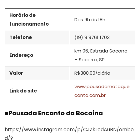
Horário de
Das 9h às 18h
funcionamento
Telefone
(19) 9 9761 1703
km 06, Estrada Socorro
Endereço
– Socorro, SP
Valor
R$380,00/diária
www.pousadamataque
Link do site
canta.com.br
■
Pousada Encanto da Bocaina
https://www.instagram.com/p/CJZkLcdAuBN/embe
d/?