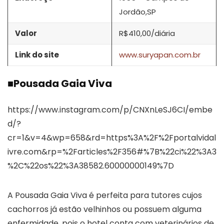
Jordão,SP
Valor
R$410,00/diária
Link do site
www.suryapan.com.br
■
Pousada Gaia Viva
https://www.instagram.com/p/CNXnLeSJ6CI/embe
d/?
cr=1&v=4&wp=658&rd=https%3A%2F%2Fportalvidal
ivre.com&rp=%2Farticles%2F356#%7B%22ci%22%3A3
%2C%22os%22%3A38582.60000000149%7D
A Pousada Gaia Viva é perfeita para tutores cujos
cachorros já estão velhinhos ou possuem alguma
enfermidade, pois o hotel conta com veterinários de