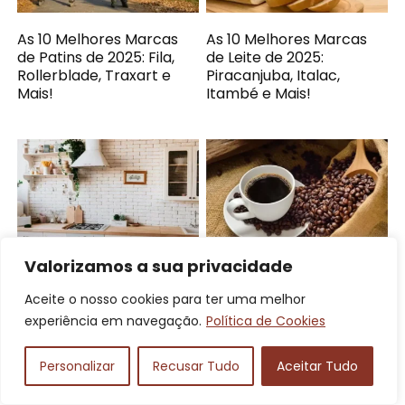
As 10 Melhores Marcas
As 10 Melhores Marcas
de Patins de 2025: Fila,
de Leite de 2025:
Rollerblade, Traxart e
Piracanjuba, Italac,
Mais!
Itambé e Mais!
Valorizamos a sua privacidade
As 10 Melhores Marcas
As 10 Melhores Marcas
Aceite o nosso cookies para ter uma melhor
de Fogão de 2025:
de Café de 2025: Santa
Brastemp, Electrolux,
Monica, 3 Corações,
experiência em navegação.
Política de Cookies
Consul e Mais!
Baggio Café e Mais!
Personalizar
Recusar Tudo
Aceitar Tudo