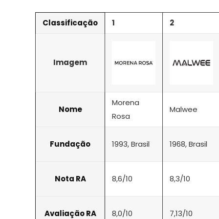
Classificação
1
2
Imagem
Morena
Nome
Malwee
Rosa
Fundação
1993, Brasil
1968, Brasil
Nota RA
8,6/10
8,3/10
Avaliação RA
8,0/10
7,13/10