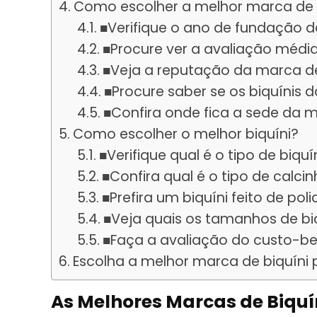
Como escolher a melhor marca de 
■Verifique o ano de fundação d
■Procure ver a avaliação médi
■Veja a reputação da marca de
■Procure saber se os biquínis
■Confira onde fica a sede da m
Como escolher o melhor biquíni?
■Verifique qual é o tipo de biquí
■Confira qual é o tipo de calci
■Prefira um biquíni feito de po
■Veja quais os tamanhos de bi
■Faça a avaliação do custo-be
Escolha a melhor marca de biquíni 
As Melhores Marcas de Biquí