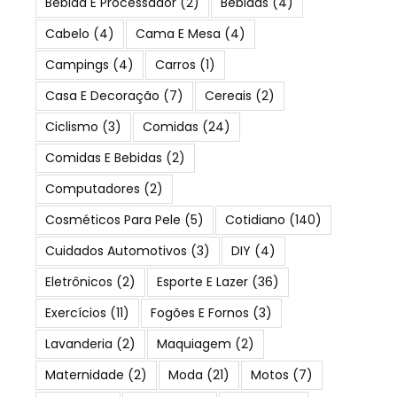
Bebida E Processador
(2)
Bebidas
(4)
Cabelo
(4)
Cama E Mesa
(4)
Campings
(4)
Carros
(1)
Casa E Decoração
(7)
Cereais
(2)
Ciclismo
(3)
Comidas
(24)
Comidas E Bebidas
(2)
Computadores
(2)
Cosméticos Para Pele
(5)
Cotidiano
(140)
Cuidados Automotivos
(3)
DIY
(4)
Eletrônicos
(2)
Esporte E Lazer
(36)
Exercícios
(11)
Fogões E Fornos
(3)
Lavanderia
(2)
Maquiagem
(2)
Maternidade
(2)
Moda
(21)
Motos
(7)