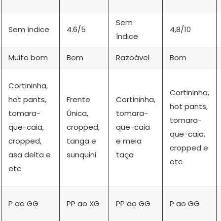
Sem
Sem índice
4.6/5
4,8/10
índice
Muito bom
Bom
Razoável
Bom
Cortininha,
Cortininha,
hot pants,
Frente
Cortininha,
hot pants,
tomara-
Única,
tomara-
tomara-
que-caia,
cropped,
que-caia
que-caia,
cropped,
tanga e
e meia
cropped e
asa delta e
sunquini
taça
etc
etc
P ao GG
PP ao XG
PP ao GG
P ao GG