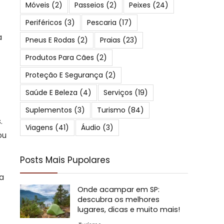
Móveis
(2)
Passeios
(2)
Peixes
(24)
Periféricos
(3)
Pescaria
(17)
a
Pneus E Rodas
(2)
Praias
(23)
Produtos Para Cães
(2)
Proteção E Segurança
(2)
Saúde E Beleza
(4)
Serviços
(19)
Suplementos
(3)
Turismo
(84)
.
Viagens
(41)
Áudio
(3)
ou
Posts Mais Pupolares
a
Onde acampar em SP:
descubra os melhores
lugares, dicas e muito mais!