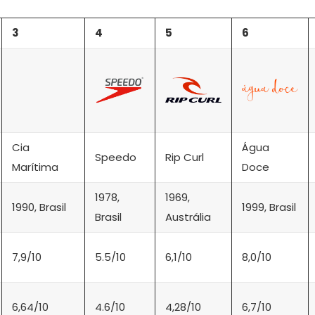
3
4
5
6
Cia
Água
Speedo
Rip Curl
Marítima
Doce
1978,
1969,
1990, Brasil
1999, Brasil
Brasil
Austrália
7,9/10
5.5/10
6,1/10
8,0/10
6,64/10
4.6/10
4,28/10
6,7/10