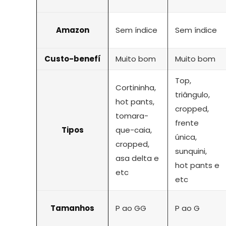
Amazon
Sem índice
Sem índice
Custo-benefí
Muito bom
Muito bom
Top,
Cortininha,
triângulo,
hot pants,
cropped,
tomara-
frente
Tipos
que-caia,
única,
cropped,
sunquini,
asa delta e
hot pants e
etc
etc
Tamanhos
P ao GG
P ao G