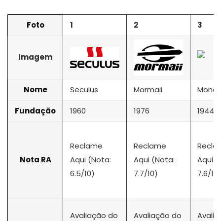
Foto
1
2
3
Imagem
Nome
Seculus
Mormaii
Monda
Fundação
1960
1976
1944
Reclame
Reclame
Recla
Nota RA
Aqui (Nota:
Aqui (Nota:
Aqui (
6.5/10)
7.7/10)
7.6/10
Avaliação do
Avaliação do
Avali