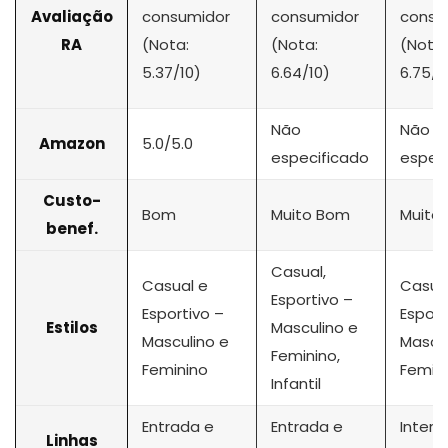
Avaliação
consumidor
consumidor
consu
RA
(Nota:
(Nota:
(Nota:
5.37/10)
6.64/10)
6.75/1
Não
Não
Amazon
5.0/5.0
especificado
espec
Custo-
Bom
Muito Bom
Muito
benef.
Casual,
Casual e
Casual
Esportivo –
Esportivo –
Esport
Estilos
Masculino e
Masculino e
Mascul
Feminino,
Feminino
Femin
Infantil
Entrada e
Entrada e
Interm
Linhas