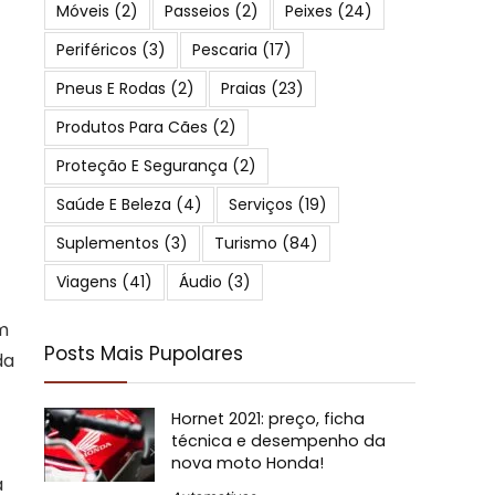
Móveis
(2)
Passeios
(2)
Peixes
(24)
Periféricos
(3)
Pescaria
(17)
Pneus E Rodas
(2)
Praias
(23)
Produtos Para Cães
(2)
Proteção E Segurança
(2)
Saúde E Beleza
(4)
Serviços
(19)
Suplementos
(3)
Turismo
(84)
Viagens
(41)
Áudio
(3)
um
Posts Mais Pupolares
da
Hornet 2021: preço, ficha
técnica e desempenho da
nova moto Honda!
á