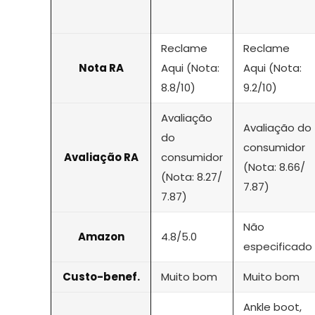
Reclame
Reclame
Nota RA
Aqui (Nota:
Aqui (Nota:
8.8/10)
9.2/10)
Avaliação
Avaliação do
do
consumidor
Avaliação RA
consumidor
(Nota: 8.66/
(Nota: 8.27/
7.87)
7.87)
Não
Amazon
4.8/5.0
especificado
Custo-benef.
Muito bom
Muito bom
Ankle boot,