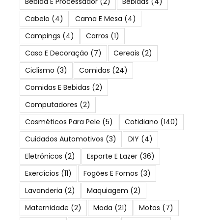
Bebida E Processador
(2)
Bebidas
(4)
Cabelo
(4)
Cama E Mesa
(4)
Campings
(4)
Carros
(1)
Casa E Decoração
(7)
Cereais
(2)
Ciclismo
(3)
Comidas
(24)
Comidas E Bebidas
(2)
Computadores
(2)
Cosméticos Para Pele
(5)
Cotidiano
(140)
Cuidados Automotivos
(3)
DIY
(4)
Eletrônicos
(2)
Esporte E Lazer
(36)
Exercícios
(11)
Fogões E Fornos
(3)
Lavanderia
(2)
Maquiagem
(2)
Maternidade
(2)
Moda
(21)
Motos
(7)