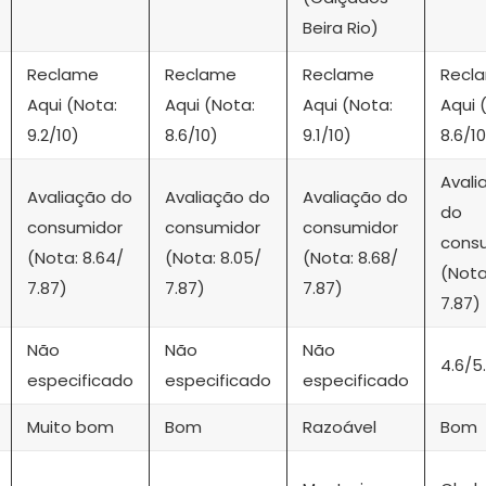
Beira Rio)
Reclame
Reclame
Reclame
Recl
Aqui (Nota:
Aqui (Nota:
Aqui (Nota:
Aqui 
9.2/10)
8.6/10)
9.1/10)
8.6/10
Avali
Avaliação do
Avaliação do
Avaliação do
do
consumidor
consumidor
consumidor
cons
(Nota: 8.64/
(Nota: 8.05/
(Nota: 8.68/
(Nota
7.87)
7.87)
7.87)
7.87)
Não
Não
Não
4.6/5
especificado
especificado
especificado
Muito bom
Bom
Razoável
Bom