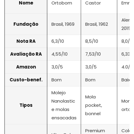
Nome
Ortobom
Castor
Emm
Alem
Fundação
Brasil, 1969
Brasil, 1962
2015
Nota RA
6,3/10
8,5/10
8,0/10
Avaliação RA
4,55/10
7,53/10
6,33/
Amazon
3,0/5
3,0/5
4.0/5
Custo-benef.
Bom
Bom
Baixo
Molejo
Mola
Nanolastic
Montá
Tipos
pocket,
e molas
ortop
bonnel
ensacadas
Premium
Colc