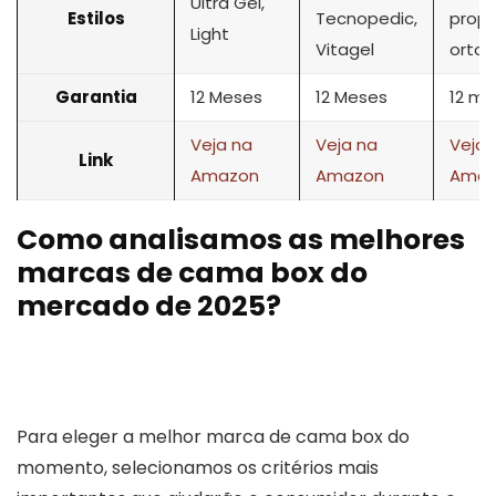
Ultra Gel,
Estilos
Tecnopedic,
prop
Light
Vitagel
ortop
Garantia
12 Meses
12 Meses
12 m
Veja na
Veja na
Veja 
Link
Amazon
Amazon
Amaz
Como analisamos as melhores
marcas de cama box do
mercado de 2025?
Para eleger a melhor marca de cama box do
momento, selecionamos os critérios mais