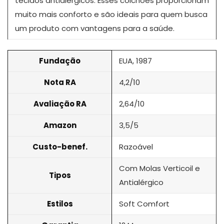
tecidos antialérgicos. Esses colchões proporcionam
muito mais conforto e são ideais para quem busca
um produto com vantagens para a saúde.
Fundação
EUA, 1987
Nota RA
4,2/10
Avaliação RA
2,64/10
Amazon
3,5/5
Custo-benef.
Razoável
Com Molas Verticoil e
Tipos
Antialérgico
Estilos
Soft Comfort