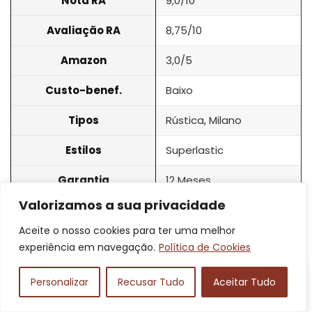
Nota RA
9,0/10
Avaliação RA
8,75/10
Amazon
3,0/5
Custo-benef.
Baixo
Tipos
Rústica, Milano
Estilos
Superlastic
Garantia
12 Meses
Valorizamos a sua privacidade
7
Umaflex
Aceite o nosso cookies para ter uma melhor
experiência em navegação.
Política de Cookies
Personalizar
Recusar Tudo
Aceitar Tudo