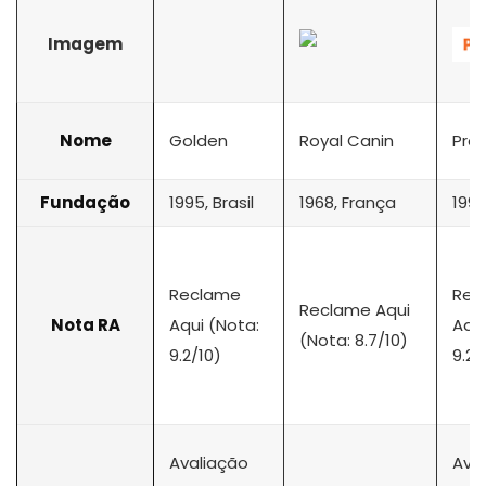
Imagem
Nome
Golden
Royal Canin
Pre
Fundação
1995, Brasil
1968, França
1995
Reclame
Rec
Reclame Aqui
Nota RA
Aqui (Nota:
Aqui
(Nota: 8.7/10)
9.2/10)
9.2/
Avaliação
Ava