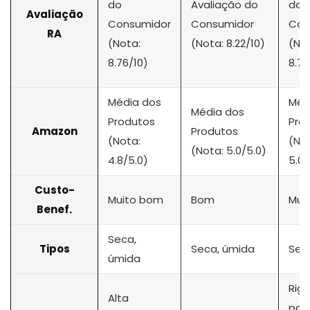
do
Avaliação do
do
Avaliação
Consumidor
Consumidor
Con
RA
(Nota:
(Nota: 8.22/10)
(No
8.76/10)
8.76
Média dos
Méd
Média dos
Produtos
Pro
Amazon
Produtos
(Nota:
(No
(Nota: 5.0/5.0)
4.8/5.0)
5.0/
Custo-
Muito bom
Bom
Mui
Benef.
Seca,
Tipos
Seca, úmida
Sec
úmida
Rig
Alta
pad