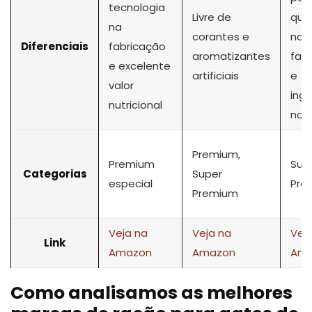
tecnologia
Livre de
qua
na
corantes e
na
Diferenciais
fabricação
aromatizantes
fab
e excelente
artificiais
e
valor
ing
nutricional
nob
Premium,
Premium
Sup
Categorias
Super
especial
Pre
Premium
Veja na
Veja na
Vej
Link
Amazon
Amazon
Ama
Como analisamos as melhores