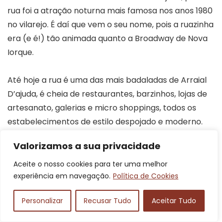
rua foi a atração noturna mais famosa nos anos 1980
no vilarejo. É daí que vem o seu nome, pois a ruazinha
era (e é!) tão animada quanto a Broadway de Nova
Iorque.
Até hoje a rua é uma das mais badaladas de Arraial
D’ajuda, é cheia de restaurantes, barzinhos, lojas de
artesanato, galerias e micro shoppings, todos os
estabelecimentos de estilo despojado e moderno.
Valorizamos a sua privacidade
Horário de
10h às 03h
Aceite o nosso cookies para ter uma melhor
funcionamento
experiência em navegação.
Política de Cookies
Telefone
Não se aplica
Personalizar
Recusar Tudo
Aceitar Tudo
Rua Broadway, Arraial