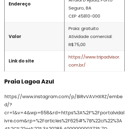
Endereço
Seguro, BA
CEP 45810-000
Praia: gratuito
Valor
Atividade comercial:
R$75,00
https://www.tripadvisor.
Link do site
com.br/
Praia Lagoa Azul
https://www.instagram.com/p/BiRvVAVHXRZ/embe
d/?
cr=1&v=4&wp=658&rd=https%3A%2F%2Fportalvidal
ivre.com&rp=%2Farticles%2F625#%7B%22ci%22%3A
4%2C%22os%22%3A20285.400000000373%7D