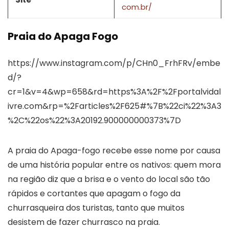
com.br/
Praia do Apaga Fogo
https://www.instagram.com/p/CHn0_FrhFRv/embe
d/?
cr=1&v=4&wp=658&rd=https%3A%2F%2Fportalvidal
ivre.com&rp=%2Farticles%2F625#%7B%22ci%22%3A3
%2C%22os%22%3A20192.900000000373%7D
A praia do Apaga-fogo recebe esse nome por causa
de uma história popular entre os nativos: quem mora
na região diz que a brisa e o vento do local são tão
rápidos e cortantes que apagam o fogo da
churrasqueira dos turistas, tanto que muitos
desistem de fazer churrasco na praia.