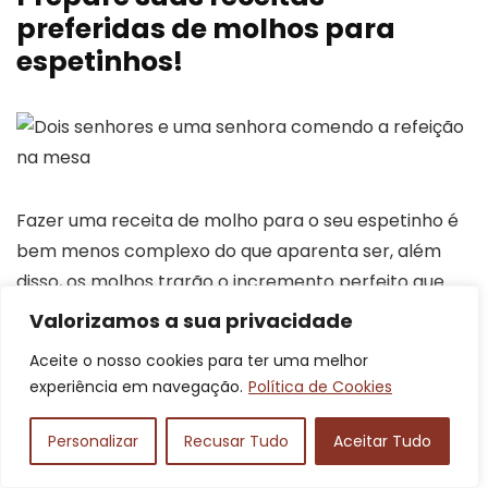
preferidas de molhos para
espetinhos!
Fazer uma receita de molho para o seu espetinho é
bem menos complexo do que aparenta ser, além
disso, os molhos trarão o incremento perfeito que
você procura em seu churrasco, dando o toque final
Valorizamos a sua privacidade
e fazendo toda a diferença na gastronomia desse
Aceite o nosso cookies para ter uma melhor
prato.
experiência em navegação.
Política de Cookies
Depois da apresentação desse compilado de
Personalizar
Recusar Tudo
Aceitar Tudo
receitas de molhos de churrasco e para espetinho