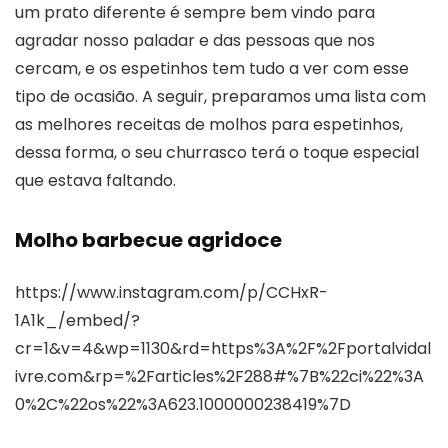
um prato diferente é sempre bem vindo para
agradar nosso paladar e das pessoas que nos
cercam, e os espetinhos tem tudo a ver com esse
tipo de ocasião. A seguir, preparamos uma lista com
as melhores receitas de molhos para espetinhos,
dessa forma, o seu churrasco terá o toque especial
que estava faltando.
Molho barbecue agridoce
https://www.instagram.com/p/CCHxR-
1A1k_/embed/?
cr=1&v=4&wp=1130&rd=https%3A%2F%2Fportalvidal
ivre.com&rp=%2Farticles%2F288#%7B%22ci%22%3A
0%2C%22os%22%3A623.1000000238419%7D