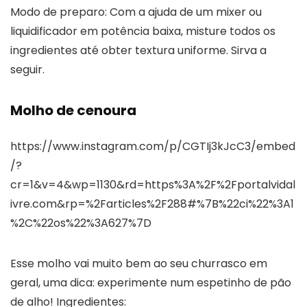
Modo de preparo: Com a ajuda de um mixer ou
liquidificador em potência baixa, misture todos os
ingredientes até obter textura uniforme. Sirva a
seguir.
Molho de cenoura
https://www.instagram.com/p/CGTIj3kJcC3/embed
/?
cr=1&v=4&wp=1130&rd=https%3A%2F%2Fportalvidal
ivre.com&rp=%2Farticles%2F288#%7B%22ci%22%3A1
%2C%22os%22%3A627%7D
Esse molho vai muito bem ao seu churrasco em
geral, uma dica: experimente num espetinho de pão
de alho! Ingredientes: