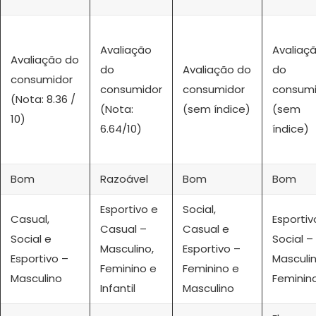
Avaliação
Avaliaç
Avaliação do
do
Avaliação do
do
consumidor
consumidor
consumidor
consumi
(Nota: 8.36 /
(Nota:
(sem índice)
(sem
10)
6.64/10)
índice)
Bom
Razoável
Bom
Bom
Esportivo e
Social,
Casual,
Esportiv
Casual –
Casual e
Social e
Social –
Masculino,
Esportivo –
Esportivo –
Masculi
Feminino e
Feminino e
Masculino
Feminin
Infantil
Masculino