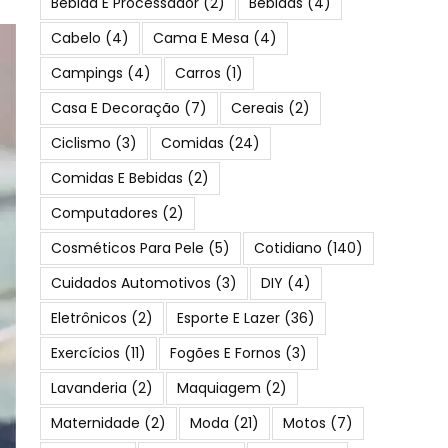
Bebida E Processador
(2)
Bebidas
(4)
Cabelo
(4)
Cama E Mesa
(4)
Campings
(4)
Carros
(1)
Casa E Decoração
(7)
Cereais
(2)
Ciclismo
(3)
Comidas
(24)
Comidas E Bebidas
(2)
Computadores
(2)
Cosméticos Para Pele
(5)
Cotidiano
(140)
Cuidados Automotivos
(3)
DIY
(4)
Eletrônicos
(2)
Esporte E Lazer
(36)
Exercícios
(11)
Fogões E Fornos
(3)
Lavanderia
(2)
Maquiagem
(2)
Maternidade
(2)
Moda
(21)
Motos
(7)