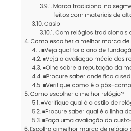
Marca tradicional no segme
feitos com materiais de al
Casio
Com relógios tradicionais 
Como escolher a melhor marca de 
■Veja qual foi o ano de fundaç
■Veja a avaliação média dos r
■Olhe sobre a reputação da ma
■Procure saber onde fica a se
■Verifique como é o pós-comp
Como escolher o melhor relógio?
■Verifique qual é o estilo de rel
■Procure saber qual é a linha do
■Faça uma avaliação do custo-
Escolha a melhor marca de relógio 