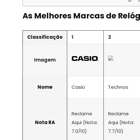
As Melhores Marcas de Relóg
Classificação
1
2
Imagem
Nome
Casio
Technos
Reclame
Reclame
Nota RA
Aqui (Nota:
Aqui (Nota:
7.0/10)
7.7/10)