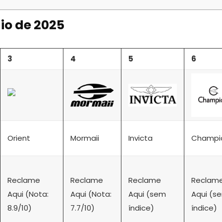
io de 2025
3
4
5
6
Orient
Mormaii
Invicta
Champi
Reclame
Reclame
Reclame
Reclam
Aqui (Nota:
Aqui (Nota:
Aqui (sem
Aqui (s
8.9/10)
7.7/10)
índice)
índice)