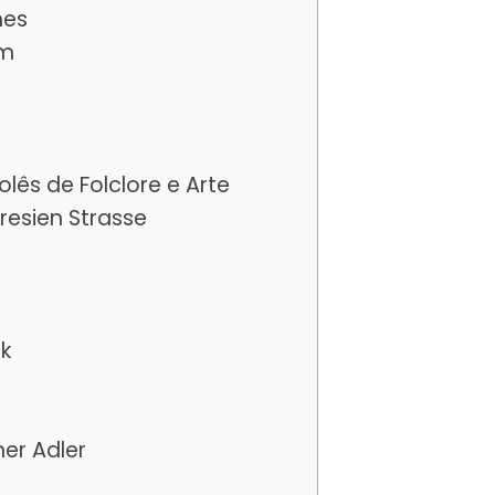
mes
um
lês de Folclore e Arte
resien Strasse
ck
er Adler