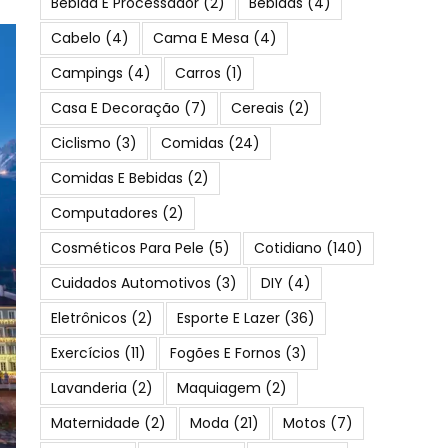
Bebida E Processador
(2)
Bebidas
(4)
Cabelo
(4)
Cama E Mesa
(4)
Campings
(4)
Carros
(1)
Casa E Decoração
(7)
Cereais
(2)
Ciclismo
(3)
Comidas
(24)
Comidas E Bebidas
(2)
Computadores
(2)
Cosméticos Para Pele
(5)
Cotidiano
(140)
Cuidados Automotivos
(3)
DIY
(4)
Eletrônicos
(2)
Esporte E Lazer
(36)
Exercícios
(11)
Fogões E Fornos
(3)
Lavanderia
(2)
Maquiagem
(2)
Maternidade
(2)
Moda
(21)
Motos
(7)