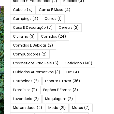
Bebida E Processador
(2)
Bebidas
(4)
Cabelo
(4)
Cama E Mesa
(4)
Campings
(4)
Carros
(1)
Casa E Decoração
(7)
Cereais
(2)
Ciclismo
(3)
Comidas
(24)
Comidas E Bebidas
(2)
Computadores
(2)
Cosméticos Para Pele
(5)
Cotidiano
(140)
Cuidados Automotivos
(3)
DIY
(4)
Eletrônicos
(2)
Esporte E Lazer
(36)
Exercícios
(11)
Fogões E Fornos
(3)
Lavanderia
(2)
Maquiagem
(2)
Maternidade
(2)
Moda
(21)
Motos
(7)