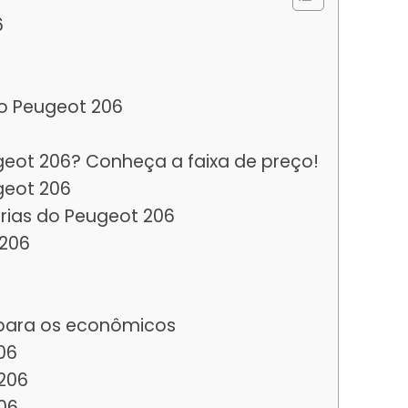
6
o Peugeot 206
ot 206? Conheça a faixa de preço!
eot 206
rias do Peugeot 206
 206
para os econômicos
06
206
06