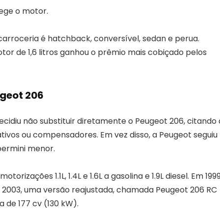
ege o motor.
arroceria é hatchback, conversível, sedan e perua.
r de 1,6 litros ganhou o prêmio mais cobiçado pelos
ugeot 206
ecidiu não substituir diretamente o Peugeot 206, citando 
ativos ou compensadores. Em vez disso, a Peugeot seguiu
permini menor.
orizações 1.1L, 1.4L e 1.6L a gasolina e 1.9L diesel. Em 1999
m 2003, uma versão reajustada, chamada Peugeot 206 RC
a de 177 cv (130 kW).