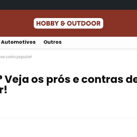
Automotivos
Outros
se carro popular!
 Veja os prós e contras d
r!