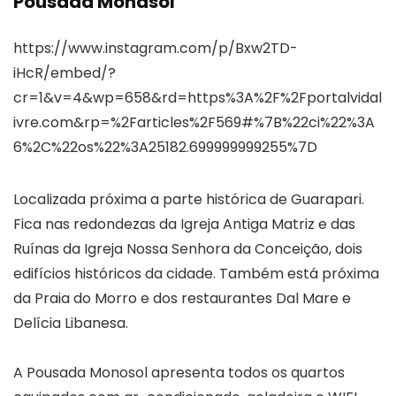
Pousada Monasol
https://www.instagram.com/p/Bxw2TD-
iHcR/embed/?
cr=1&v=4&wp=658&rd=https%3A%2F%2Fportalvidal
ivre.com&rp=%2Farticles%2F569#%7B%22ci%22%3A
6%2C%22os%22%3A25182.699999999255%7D
Localizada próxima a parte histórica de Guarapari.
Fica nas redondezas da Igreja Antiga Matriz e das
Ruínas da Igreja Nossa Senhora da Conceição, dois
edifícios históricos da cidade. Também está próxima
da Praia do Morro e dos restaurantes Dal Mare e
Delícia Libanesa.
A Pousada Monosol apresenta todos os quartos