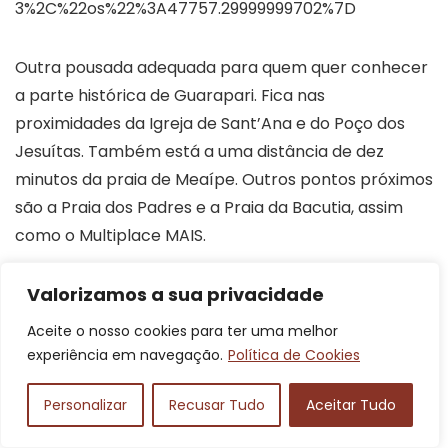
3%2C%22os%22%3A47757.29999999702%7D
Outra pousada adequada para quem quer conhecer
a parte histórica de Guarapari. Fica nas
proximidades da Igreja de Sant’Ana e do Poço dos
Jesuítas. Também está a uma distância de dez
minutos da praia de Meaípe. Outros pontos próximos
são a Praia dos Padres e a Praia da Bacutia, assim
como o Multiplace MAIS.
É uma pousada adequada para quem busca
Valorizamos a sua privacidade
acomodação familiar. Dispõe de piscinas tanto
Aceite o nosso cookies para ter uma melhor
infantil quanto para adultos. Todos os quartos são
experiência em navegação.
Política de Cookies
equipados com televisão, frigobar e ar-
condicionado. Também há quartos com varandas
Personalizar
Recusar Tudo
Aceitar Tudo
com vista para o mar. Outro destaque é para a área