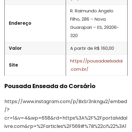
R. Raimundo Angelo
Filho, 286 – Nova
Endereço
Guarapari – ES, 29206-
320
Valor
A partir de R$ 160,00
https://pousadaelxadai
Site
.com.br/
Pousada Enseada do Corsário
https://www.instagram.com/p/BxSr3nkngu2/embed
/?
cr=1&v=4&wp=658&rd=https%3A%2F%2Fportalvidal
ivre.com&rp=%2Farticles%2F569#%7B%22ci%22%3A1