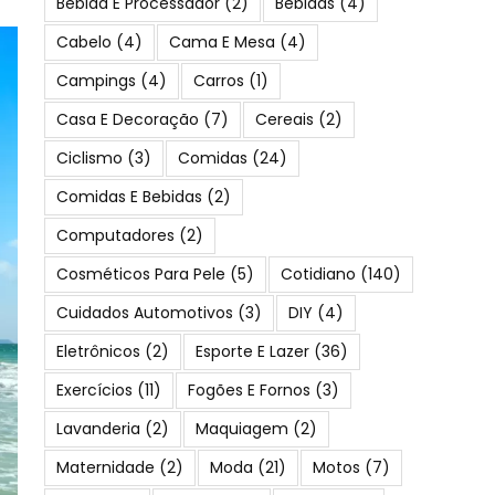
Bebida E Processador
(2)
Bebidas
(4)
Cabelo
(4)
Cama E Mesa
(4)
Campings
(4)
Carros
(1)
Casa E Decoração
(7)
Cereais
(2)
Ciclismo
(3)
Comidas
(24)
Comidas E Bebidas
(2)
Computadores
(2)
Cosméticos Para Pele
(5)
Cotidiano
(140)
Cuidados Automotivos
(3)
DIY
(4)
Eletrônicos
(2)
Esporte E Lazer
(36)
Exercícios
(11)
Fogões E Fornos
(3)
Lavanderia
(2)
Maquiagem
(2)
Maternidade
(2)
Moda
(21)
Motos
(7)