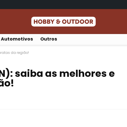
Automotivos
Outros
ratas da região!
): saiba as melhores e
ão!