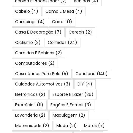
Bebida E Processador
(2)
Bebidas
(4)
Cabelo
(4)
Cama E Mesa
(4)
Campings
(4)
Carros
(1)
Casa E Decoração
(7)
Cereais
(2)
Ciclismo
(3)
Comidas
(24)
Comidas E Bebidas
(2)
Computadores
(2)
Cosméticos Para Pele
(5)
Cotidiano
(140)
Cuidados Automotivos
(3)
DIY
(4)
Eletrônicos
(2)
Esporte E Lazer
(36)
Exercícios
(11)
Fogões E Fornos
(3)
Lavanderia
(2)
Maquiagem
(2)
Maternidade
(2)
Moda
(21)
Motos
(7)