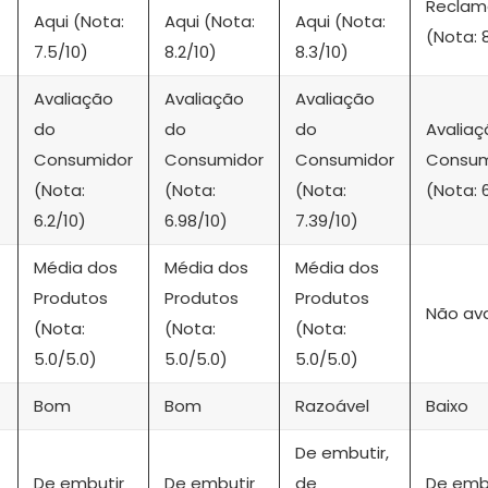
Reclam
Aqui (Nota:
Aqui (Nota:
Aqui (Nota:
(Nota: 
7.5/10)
8.2/10)
8.3/10)
Avaliação
Avaliação
Avaliação
do
do
do
Avaliaç
Consumidor
Consumidor
Consumidor
Consum
(Nota:
(Nota:
(Nota:
(Nota: 
6.2/10)
6.98/10)
7.39/10)
Média dos
Média dos
Média dos
Produtos
Produtos
Produtos
Não av
(Nota:
(Nota:
(Nota:
5.0/5.0)
5.0/5.0)
5.0/5.0)
Bom
Bom
Razoável
Baixo
De embutir,
De embutir
De embutir
de
De emb