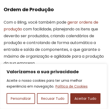
Ordem de Produção
Com o Bling, você também pode
gerar ordens de
produção
com facilidade, planejando os itens que
deverão ser produzidos, criando calendários de
produção e controlando de forma automática a
entrada e saída de componentes, o que garante o
máximo de organização e agilidade para a produção
da sua empresa.
Valorizamos a sua privacidade
Dessa forma, ao criar um calendário de produção,
Aceite o nosso cookies para ter uma melhor
você consegue desenvolver estimativas de início e
experiência em navegação.
Política de Cookies
fim, além de considerar as perdas que podem
acontecer durante o processo. Além disso, é
Personalizar
Recusar Tudo
Aceitar Tudo
possível transformar matéria-prima em produtos,