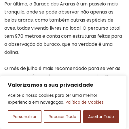
Por último, o Buraco das Araras é um passeio mais
tranquilo, onde se pode observar não apenas as
belas araras, como também outras espécies de
aves, todas vivendo livres no local. O percurso total
tem 970 metros e conta com estruturas feitas para
a observação do buraco, que na verdade é uma
dolina.
O mês de julho é mais recomendado para se ver as
araras, pois é quando ocorrem as revoadas. O
Buraco das Araras fica a 54 km de Bonito, próximo
Valorizamos a sua privacidade
ao Rio da Prata, sendo possível combinar ambos os
Aceite o nosso cookies para ter uma melhor
passeios em um só dia.
experiência em navegação.
Política de Cookies
Personalizar
Recusar Tudo
Aceitar Tudo
Todos os dias, das 7h
Funcionamento
às 17h