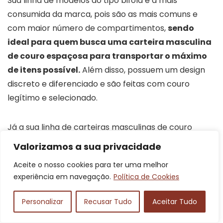
Sua linha de modelos do tipo bifold é a mais
consumida da marca, pois são as mais comuns e
com maior número de compartimentos,
sendo
ideal para quem busca uma carteira masculina
de couro espaçosa para transportar o máximo
de itens possível.
Além disso, possuem um design
discreto e diferenciado e são feitas com couro
legítimo e selecionado.
Já a sua linha de carteiras masculinas de couro
verticais também é muito conhecida, produzindo
Valorizamos a sua privacidade
modelos em tamanho suficiente para transportar
Aceite o nosso cookies para ter uma melhor
uma quantidade significativa de cartões e
experiência em navegação.
Política de Cookies
documentos, e
se destaca pela sua praticidade,
sendo ideal para quem procura facilidade no
Personalizar
Recusar Tudo
Aceitar Tudo
dia a dia.
A maioria possui proteção RFID, evitando