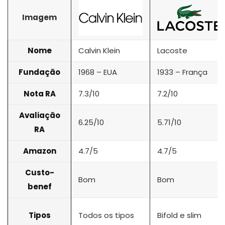
Imagem
Nome
Calvin Klein
Lacoste
Fundação
1968 – EUA
1933 – França
Nota RA
7.3/10
7.2/10
Avaliação
6.25/10
5.71/10
RA
Amazon
4.7/5
4.7/5
Custo-
Bom
Bom
benef
Tipos
Todos os tipos
Bifold e slim