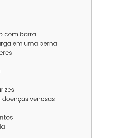
do com barra
carga em uma perna
eres
a
rizes
s doenças venosas
ntos
da