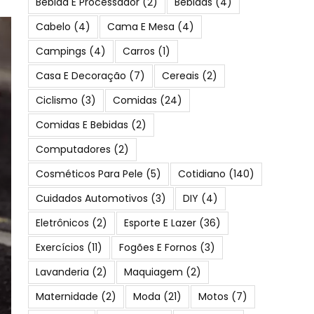
Bebida E Processador
(2)
Bebidas
(4)
Cabelo
(4)
Cama E Mesa
(4)
Campings
(4)
Carros
(1)
Casa E Decoração
(7)
Cereais
(2)
Ciclismo
(3)
Comidas
(24)
Comidas E Bebidas
(2)
Computadores
(2)
Cosméticos Para Pele
(5)
Cotidiano
(140)
Cuidados Automotivos
(3)
DIY
(4)
Eletrônicos
(2)
Esporte E Lazer
(36)
Exercícios
(11)
Fogões E Fornos
(3)
Lavanderia
(2)
Maquiagem
(2)
Maternidade
(2)
Moda
(21)
Motos
(7)