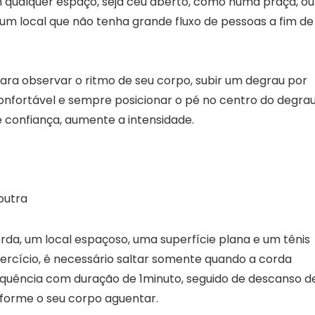
m qualquer espaço, seja céu aberto, como numa praça, ou
 um local que não tenha grande fluxo de pessoas a fim de
para observar o ritmo de seu corpo, subir um degrau por
confortável e sempre posicionar o pé no centro do degra
e confiança, aumente a intensidade.
orda, um local espaçoso, uma superfície plana e um tênis
rcício, é necessário saltar somente quando a corda
quência com duração de 1minuto, seguido de descanso de
nforme o seu corpo aguentar.