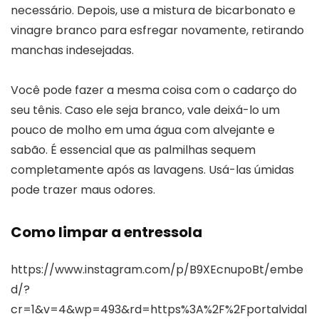
necessário. Depois, use a mistura de bicarbonato e
vinagre branco para esfregar novamente, retirando
manchas indesejadas.
Você pode fazer a mesma coisa com o cadarço do
seu tênis. Caso ele seja branco, vale deixá-lo um
pouco de molho em uma água com alvejante e
sabão. É essencial que as palmilhas sequem
completamente após as lavagens. Usá-las úmidas
pode trazer maus odores.
Como limpar a entressola
https://www.instagram.com/p/B9XEcnupoBt/embe
d/?
cr=1&v=4&wp=493&rd=https%3A%2F%2Fportalvidal