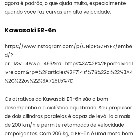
agora é padrão, o que ajuda muito, especialmente
quando você faz curvas em alta velocidade.
Kawasaki ER-6n
https://www.instagram.com/p/CNlpPGZHYFZ/embe
d/?
cr=1&v=4&wp=493&rd=https%3A%2F%2Fportalvidal
ivre.com&rp=%2Farticles%2F714#%7B%22ci%22%3A4
%2C%22os%22%3A7261.5%7D
Os atrativos da Kawasaki ER-6n são o bom
desempenho e a ciclística equilibrada. Seu propulsor
de dois cilindros paralelos é capaz de levá-la a mais
de 200 km/h e permite retomadas de velocidade
empolgantes. Com 206 kg, a ER-6n é uma moto bem