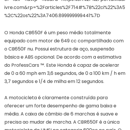
ivre.com&rp=%2Farticles%2F714#%7B%22ci%22%3A5
%2C%22os%22%3A7406.899999999441%7D
O Honda CB650F é um peso médio totalmente
equipado com motor de 649 cc compartilhado com
o CB650F nu. Possui estrutura de aço, suspensão
básica e ABS opcional. De acordo com a estimativa
do ProfessCars ™. Este Honda é capaz de acelerar
de 0 a 60 mph em 3,6 segundos, de 0 a 100 km / h em
3,7 segundos e 1/4 de milha em 12 segundos.
A motocicleta é claramente construída para
oferecer um forte desempenho de gama baixa e
média. A caixa de câmbio de 6 marchas é suave e
precisa ao mudar de marcha. A CBR650F é a única