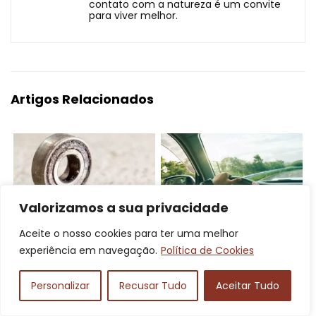
contato com a natureza é um convite
para viver melhor.
Artigos Relacionados
Valorizamos a sua privacidade
Aceite o nosso cookies para ter uma melhor
As 10 Melhores Marcas
Carros japoneses: os
experiência em navegação.
Política de Cookies
de Rolamentos de 2025:
melhores do mercado no
SKF, INA, NSK e Mais!
Brasil, marcas e
Personalizar
Recusar Tudo
Aceitar Tudo
esportivos!