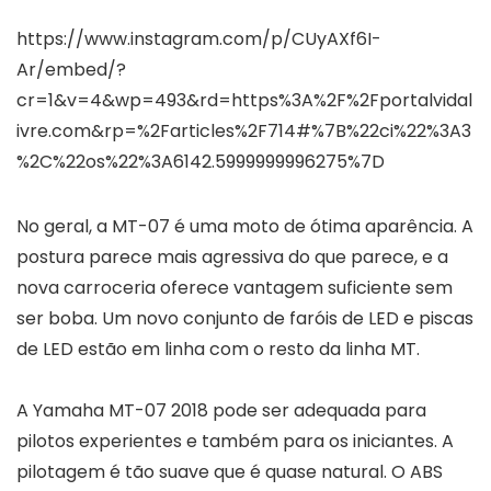
https://www.instagram.com/p/CUyAXf6I-
Ar/embed/?
cr=1&v=4&wp=493&rd=https%3A%2F%2Fportalvidal
ivre.com&rp=%2Farticles%2F714#%7B%22ci%22%3A3
%2C%22os%22%3A6142.5999999996275%7D
No geral, a MT-07 é uma moto de ótima aparência. A
postura parece mais agressiva do que parece, e a
nova carroceria oferece vantagem suficiente sem
ser boba. Um novo conjunto de faróis de LED e piscas
de LED estão em linha com o resto da linha MT.
A Yamaha MT-07 2018 pode ser adequada para
pilotos experientes e também para os iniciantes. A
pilotagem é tão suave que é quase natural. O ABS