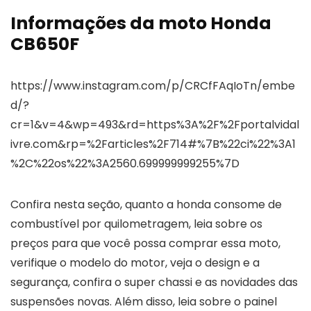
Informações da moto Honda
CB650F
https://www.instagram.com/p/CRCfFAqIoTn/embe
d/?
cr=1&v=4&wp=493&rd=https%3A%2F%2Fportalvidal
ivre.com&rp=%2Farticles%2F714#%7B%22ci%22%3A1
%2C%22os%22%3A2560.699999999255%7D
Confira nesta seção, quanto a honda consome de
combustível por quilometragem, leia sobre os
preços para que você possa comprar essa moto,
verifique o modelo do motor, veja o design e a
segurança, confira o super chassi e as novidades das
suspensões novas. Além disso, leia sobre o painel