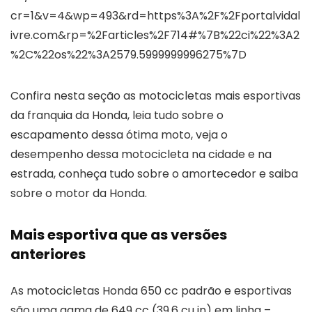
cr=1&v=4&wp=493&rd=https%3A%2F%2Fportalvidal
ivre.com&rp=%2Farticles%2F714#%7B%22ci%22%3A2
%2C%22os%22%3A2579.5999999996275%7D
Confira nesta seção as motocicletas mais esportivas
da franquia da Honda, leia tudo sobre o
escapamento dessa ótima moto, veja o
desempenho dessa motocicleta na cidade e na
estrada, conheça tudo sobre o amortecedor e saiba
sobre o motor da Honda.
Mais esportiva que as versões
anteriores
As motocicletas Honda 650 cc padrão e esportivas
são uma gama de 649 cc (39,6 cu in) em linha –