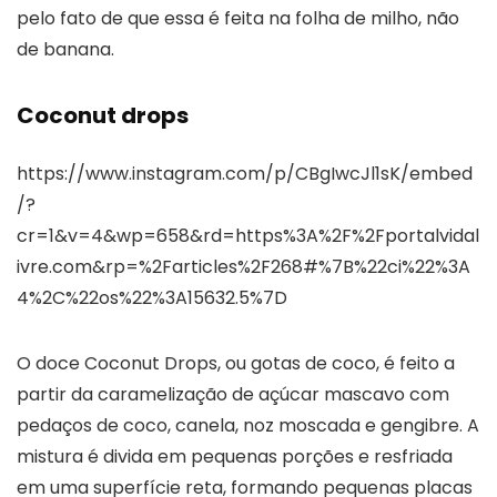
pelo fato de que essa é feita na folha de milho, não
de banana.
Coconut drops
https://www.instagram.com/p/CBgIwcJl1sK/embed
/?
cr=1&v=4&wp=658&rd=https%3A%2F%2Fportalvidal
ivre.com&rp=%2Farticles%2F268#%7B%22ci%22%3A
4%2C%22os%22%3A15632.5%7D
O doce Coconut Drops, ou gotas de coco, é feito a
partir da caramelização de açúcar mascavo com
pedaços de coco, canela, noz moscada e gengibre. A
mistura é divida em pequenas porções e resfriada
em uma superfície reta, formando pequenas placas