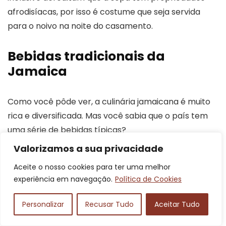
afrodisíacas, por isso é costume que seja servida
para o noivo na noite do casamento.
Bebidas tradicionais da
Jamaica
Como você pôde ver, a culinária jamaicana é muito
rica e diversificada. Mas você sabia que o país tem
uma série de bebidas típicas?
Valorizamos a sua privacidade
Veja a seguir algumas dessas bebidas consumidas na
Aceite o nosso cookies para ter uma melhor
Jamaica.
experiência em navegação.
Política de Cookies
Ponche de rum jamaicano
Personalizar
Recusar Tudo
Aceitar Tudo