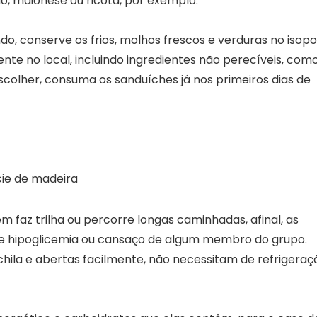
o, maionese ou ricota, por exemplo.
o, conserve os frios, molhos frescos e verduras no isopo
nte no local, incluindo ingredientes não perecíveis, com
scolher, consuma os sanduíches já nos primeiros dias de
 faz trilha ou percorre longas caminhadas, afinal, as
e hipoglicemia ou cansaço de algum membro do grupo.
hila e abertas facilmente, não necessitam de refrigeraç