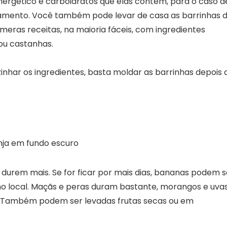
ergético e carboidratos que elas contêm, para o caso d
amento. Você também pode levar de casa as barrinhas 
númeras receitas, na maioria fáceis, com ingredientes
ou castanhas.
nhar os ingredientes, basta moldar as barrinhas depois 
 durem mais. Se for ficar por mais dias, bananas podem s
o local. Maçãs e peras duram bastante, morangos e uva
. Também podem ser levadas frutas secas ou em