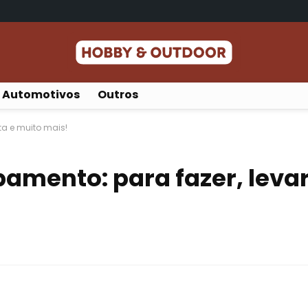
Automotivos
Outros
a e muito mais!
mento: para fazer, leva