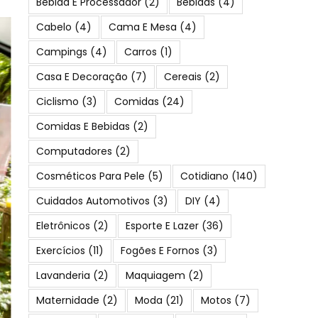
Bebida E Processador
(2)
Bebidas
(4)
Cabelo
(4)
Cama E Mesa
(4)
Campings
(4)
Carros
(1)
Casa E Decoração
(7)
Cereais
(2)
Ciclismo
(3)
Comidas
(24)
Comidas E Bebidas
(2)
Computadores
(2)
Cosméticos Para Pele
(5)
Cotidiano
(140)
Cuidados Automotivos
(3)
DIY
(4)
Eletrônicos
(2)
Esporte E Lazer
(36)
Exercícios
(11)
Fogões E Fornos
(3)
Lavanderia
(2)
Maquiagem
(2)
Maternidade
(2)
Moda
(21)
Motos
(7)