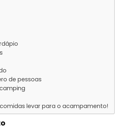
rdápio
s
ido
ro de pessoas
o camping
is comidas levar para o acampamento!
to