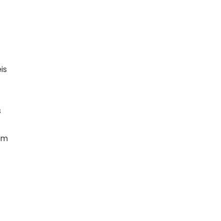
is
s
ém