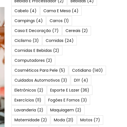
Bebida E Processador
(2)
Bebidas
(4)
Cabelo
(4)
Cama E Mesa
(4)
Campings
(4)
Carros
(1)
Casa E Decoração
(7)
Cereais
(2)
Ciclismo
(3)
Comidas
(24)
Comidas E Bebidas
(2)
Computadores
(2)
Cosméticos Para Pele
(5)
Cotidiano
(140)
Cuidados Automotivos
(3)
DIY
(4)
Eletrônicos
(2)
Esporte E Lazer
(36)
Exercícios
(11)
Fogões E Fornos
(3)
Lavanderia
(2)
Maquiagem
(2)
Maternidade
(2)
Moda
(21)
Motos
(7)