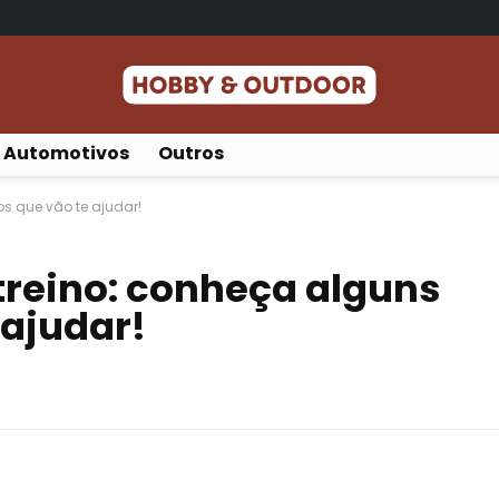
Automotivos
Outros
s que vão te ajudar!
treino: conheça alguns
 ajudar!