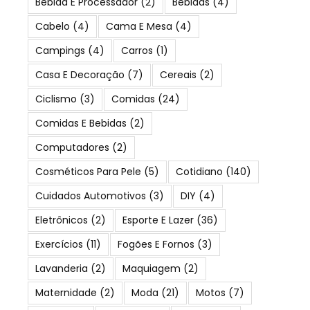
Bebida E Processador
(2)
Bebidas
(4)
Cabelo
(4)
Cama E Mesa
(4)
Campings
(4)
Carros
(1)
Casa E Decoração
(7)
Cereais
(2)
Ciclismo
(3)
Comidas
(24)
Comidas E Bebidas
(2)
Computadores
(2)
Cosméticos Para Pele
(5)
Cotidiano
(140)
Cuidados Automotivos
(3)
DIY
(4)
Eletrônicos
(2)
Esporte E Lazer
(36)
Exercícios
(11)
Fogões E Fornos
(3)
Lavanderia
(2)
Maquiagem
(2)
Maternidade
(2)
Moda
(21)
Motos
(7)