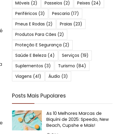
Móveis
(2)
Passeios
(2)
Peixes
(24)
Periféricos
(3)
Pescaria
(17)
Pneus E Rodas
(2)
Praias
(23)
 é
Produtos Para Cães
(2)
Proteção E Segurança
(2)
Saúde E Beleza
(4)
Serviços
(19)
a
Suplementos
(3)
Turismo
(84)
Viagens
(41)
Áudio
(3)
Posts Mais Pupolares
As 10 Melhores Marcas de
Biquíni de 2025: Speedo, New
 e
Beach, Cupshe e Mais!