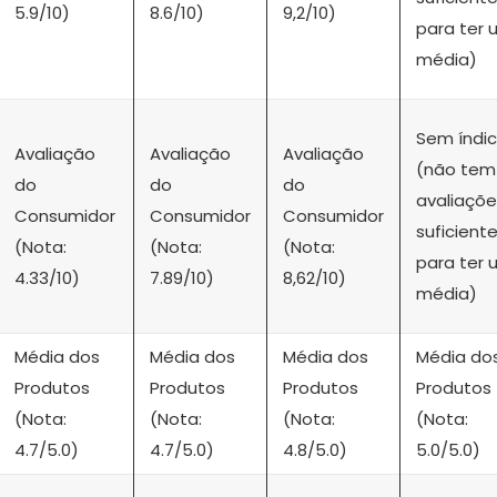
5.9/10)
8.6/10)
9,2/10)
para ter
média)
Sem índi
Avaliação
Avaliação
Avaliação
(não tem
do
do
do
avaliaçõe
Consumidor
Consumidor
Consumidor
suficient
(Nota:
(Nota:
(Nota:
para ter
4.33/10)
7.89/10)
8,62/10)
média)
Média dos
Média dos
Média dos
Média do
Produtos
Produtos
Produtos
Produtos
(Nota:
(Nota:
(Nota:
(Nota:
4.7/5.0)
4.7/5.0)
4.8/5.0)
5.0/5.0)