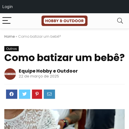
Login
Home
»
Como batizar um bebê?
Outros
Como batizar um bebê?
Equipe Hobby e Outdoor
22 de março de 2025