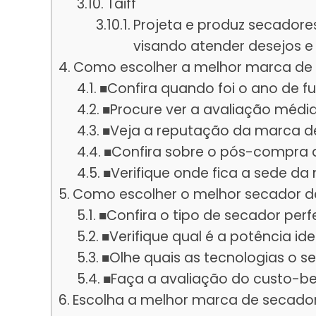
Taiff
Projeta e produz secadore
visando atender desejos e
Como escolher a melhor marca de 
■Confira quando foi o ano de 
■Procure ver a avaliação médi
■Veja a reputação da marca d
■Confira sobre o pós-compra 
■Verifique onde fica a sede d
Como escolher o melhor secador d
■Confira o tipo de secador perf
■Verifique qual é a potência i
■Olhe quais as tecnologias o s
■Faça a avaliação do custo-b
Escolha a melhor marca de secador 