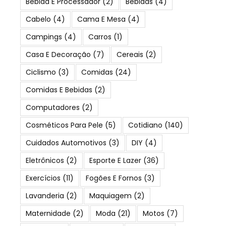
Bebida E Processador
(2)
Bebidas
(4)
Cabelo
(4)
Cama E Mesa
(4)
Campings
(4)
Carros
(1)
Casa E Decoração
(7)
Cereais
(2)
Ciclismo
(3)
Comidas
(24)
Comidas E Bebidas
(2)
Computadores
(2)
Cosméticos Para Pele
(5)
Cotidiano
(140)
Cuidados Automotivos
(3)
DIY
(4)
Eletrônicos
(2)
Esporte E Lazer
(36)
Exercícios
(11)
Fogões E Fornos
(3)
Lavanderia
(2)
Maquiagem
(2)
Maternidade
(2)
Moda
(21)
Motos
(7)