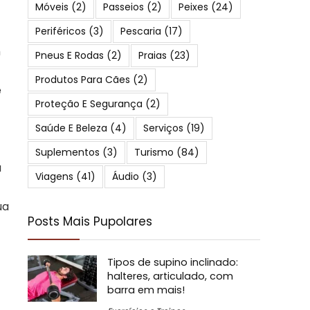
Móveis
(2)
Passeios
(2)
Peixes
(24)
Periféricos
(3)
Pescaria
(17)
m
Pneus E Rodas
(2)
Praias
(23)
Produtos Para Cães
(2)
e
Proteção E Segurança
(2)
Saúde E Beleza
(4)
Serviços
(19)
Suplementos
(3)
Turismo
(84)
a
Viagens
(41)
Áudio
(3)
ua
Posts Mais Pupolares
Tipos de supino inclinado:
halteres, articulado, com
barra em mais!