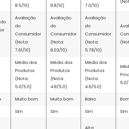
(Not
8.5/10)
8.8/10)
7.0/10)
Avaliação
Avaliação
Avaliação
 do
do
do
do
Ava
or
Consumidor
Consumidor
Consumidor
Con
(Nota:
(Nota:
(Nota:
(Not
7.61/10)
8.03/10)
5.78/10)
s
Média dos
Média dos
Média dos
Méd
Produtos
Produtos
Produtos
Pro
(Nota:
(Nota:
(Nota:
5.0/
5.0/5.0)
4.8/5.0)
4.6/5.0)
m
Muito bom
Muito bom
Baixo
Bo
Sim
Sim
Sim
Sim
Alta