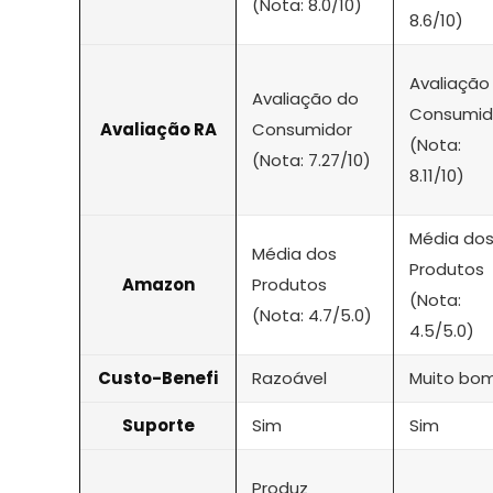
(Nota: 8.0/10)
8.6/10)
Avaliação
Avaliação do
Consumid
Avaliação RA
Consumidor
(Nota:
(Nota: 7.27/10)
8.11/10)
Média do
Média dos
Produtos
Amazon
Produtos
(Nota:
(Nota: 4.7/5.0)
4.5/5.0)
Custo-Benefi
Razoável
Muito bo
Suporte
Sim
Sim
Produz