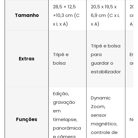
28,5 × 12,5
20,5 x 19,5 x
20 x
Tamanho
×10,3 cm (C
6,9 cm (C x L
cm 
x L x A)
x A)
A)
Tripé e bolsa
Tripé e
para
Enc
Extras
bolsa
guardar o
ace
estabilizador
Edição,
Dynamic
gravação
Zoom,
em
sensor
Funções
timelapse,
Não
magnético,
panorâmica
controle de
e câmera