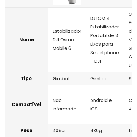
Sup
DJI OM 4
Est
Estabilizador
Estabilizador
de 
Portátil de 3
Nome
DJI Osmo
Ví
Eixos para
Mobile 6
Sm
Smartphone
Cel
– DJI
ULA
Tipo
Gimbal
Gimbal
St
Não
Android e
Cel
Compatível
informado
iOS
4’’ 
Peso
405g
430g
159