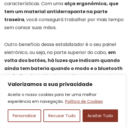
características. Com uma
alça ergonômica, que
tem um material antiderrapante na parte
traseira
, você conseguirá trabalhar por mais tempo
sem cansar suas mãos.
Outro benefício desse estabilizador é o seu painel
eletrônico, ou seja, na parte superior do cabo,
em
volta dos botões, há luzes que indicam quando
ainda tem bateria quando o modo e o bluetooth
estão ligados
. Além desses diferenciais, possui
Valorizamos a sua privacidade
também um botão que controla o tempo em que irá
tirar as fotos.
Aceite o nosso cookies para ter uma melhor
experiência em navegação.
Política de Cookies
A bateria possui uma durabilidade de 4 a 5
Personalizar
Recusar Tudo
Aceitar Tudo
horas
após carregada, lembrando que o produto
acompanha um cabo USB para realizar o