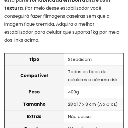
essa parte
foi fabricada em borracha e com
textura
. Por meio desse estabilizador você
conseguirá fazer filmagens caseiras sem que a
imagem fique tremida. Adquira o melhor
estabilizador para celular que suporta 1kg por meio
dos links acima.
Tipo
Steadicam
Todos os tipos de
Compatível
celulares e câmera dslr
Peso
400g
Tamanho
28 x 17 x 8 cm (A x C x L)
Extras
Não possui