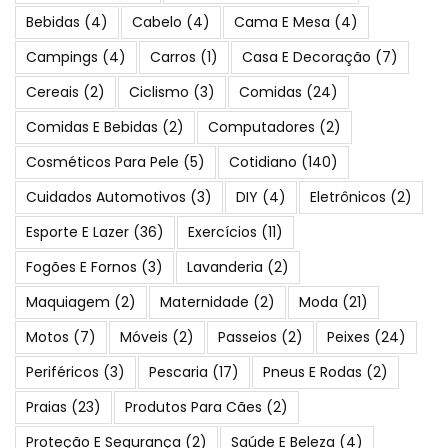
Bebidas
(4)
Cabelo
(4)
Cama E Mesa
(4)
Campings
(4)
Carros
(1)
Casa E Decoração
(7)
Cereais
(2)
Ciclismo
(3)
Comidas
(24)
Comidas E Bebidas
(2)
Computadores
(2)
Cosméticos Para Pele
(5)
Cotidiano
(140)
Cuidados Automotivos
(3)
DIY
(4)
Eletrônicos
(2)
Esporte E Lazer
(36)
Exercícios
(11)
Fogões E Fornos
(3)
Lavanderia
(2)
Maquiagem
(2)
Maternidade
(2)
Moda
(21)
Motos
(7)
Móveis
(2)
Passeios
(2)
Peixes
(24)
Periféricos
(3)
Pescaria
(17)
Pneus E Rodas
(2)
Praias
(23)
Produtos Para Cães
(2)
Proteção E Segurança
(2)
Saúde E Beleza
(4)