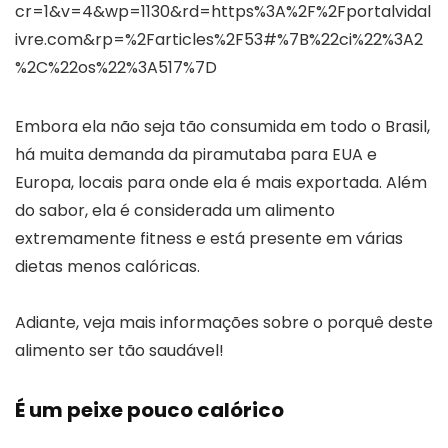
cr=1&v=4&wp=1130&rd=https%3A%2F%2Fportalvidal
ivre.com&rp=%2Farticles%2F53#%7B%22ci%22%3A2
%2C%22os%22%3A517%7D
Embora ela não seja tão consumida em todo o Brasil,
há muita demanda da piramutaba para EUA e
Europa, locais para onde ela é mais exportada. Além
do sabor, ela é considerada um alimento
extremamente fitness e está presente em várias
dietas menos calóricas.
Adiante, veja mais informações sobre o porquê deste
alimento ser tão saudável!
É um peixe pouco calórico