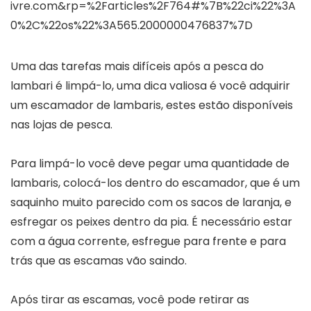
ivre.com&rp=%2Farticles%2F764#%7B%22ci%22%3A
0%2C%22os%22%3A565.2000000476837%7D
Uma das tarefas mais difíceis após a pesca do
lambari é limpá-lo, uma dica valiosa é você adquirir
um escamador de lambaris, estes estão disponíveis
nas lojas de pesca.
Para limpá-lo você deve pegar uma quantidade de
lambaris, colocá-los dentro do escamador, que é um
saquinho muito parecido com os sacos de laranja, e
esfregar os peixes dentro da pia. É necessário estar
com a água corrente, esfregue para frente e para
trás que as escamas vão saindo.
Após tirar as escamas, você pode retirar as