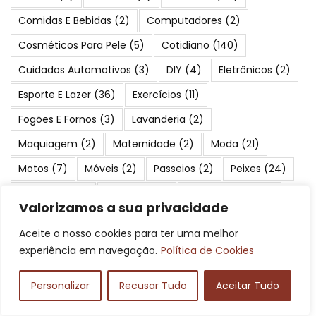
Comidas E Bebidas
(2)
Computadores
(2)
Cosméticos Para Pele
(5)
Cotidiano
(140)
Cuidados Automotivos
(3)
DIY
(4)
Eletrônicos
(2)
Esporte E Lazer
(36)
Exercícios
(11)
Fogões E Fornos
(3)
Lavanderia
(2)
Maquiagem
(2)
Maternidade
(2)
Moda
(21)
Motos
(7)
Móveis
(2)
Passeios
(2)
Peixes
(24)
Periféricos
(3)
Pescaria
(17)
Pneus E Rodas
(2)
Valorizamos a sua privacidade
Praias
(23)
Produtos Para Cães
(2)
Aceite o nosso cookies para ter uma melhor
Proteção E Segurança
(2)
Saúde E Beleza
(4)
experiência em navegação.
Política de Cookies
Serviços
(19)
Suplementos
(3)
Turismo
(84)
Personalizar
Recusar Tudo
Aceitar Tudo
Viagens
(41)
Áudio
(3)