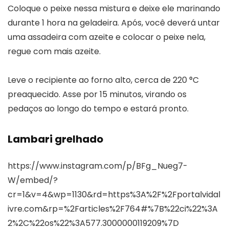
Coloque o peixe nessa mistura e deixe ele marinando
durante 1 hora na geladeira. Após, você deverá untar
uma assadeira com azeite e colocar o peixe nela,
regue com mais azeite.
Leve o recipiente ao forno alto, cerca de 220 °C
preaquecido. Asse por 15 minutos, virando os
pedaços ao longo do tempo e estará pronto.
Lambari grelhado
https://www.instagram.com/p/BFg_Nueg7-
W/embed/?
cr=1&v=4&wp=1130&rd=https%3A%2F%2Fportalvidal
ivre.com&rp=%2Farticles%2F764#%7B%22ci%22%3A
2%2C%22os%22%3A577.3000000119209%7D