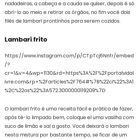
nadadeiras, a cabeça e a cauda se quiser, depois é só
abri-lo ao meio e retirar os órgãos, no fim você dois
filés de lambari prontinhos para serem cozidos.
Lambari frito
https://www.instagram.com/p/CTpTcj6Nnfr/embed
/?
cr=1&v=4&wp=1130&rd=https%3A%2F%2Fportalvidal
ivre.com&rp=%2Farticles%2F764#%7B%22ci%22%3A1
%2C%22os%22%3A572.3000000119209%7D
O lambari frito é uma receita fácil e prática de fazer,
após tê-lo limpado bem, coloque el uma vasilha com
suco de limão e sal a gosto. Você deixará o lambari
nesta mistura por bastante tempo, se ficar de um