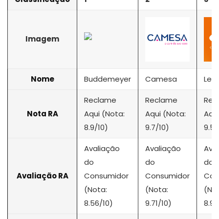
Imagem
Nome
Buddemeyer
Camesa
Lep
Reclame
Reclame
Rec
Nota RA
Aqui (Nota:
Aqui (Nota:
Aqui
8.9/10)
9.7/10)
9.5/
Avaliação
Avaliação
Ava
do
do
do
Avaliação RA
Consumidor
Consumidor
Con
(Nota:
(Nota:
(No
8.56/10)
9.71/10)
8.9/