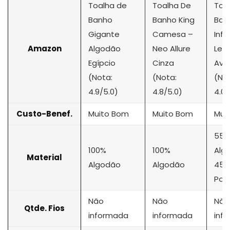
Toalha de
Toalha De
Toa
Banho
Banho King
Ban
Gigante
Camesa –
Infa
Amazon
Algodão
Neo Allure
Lep
Egípcio
Cinza
Ave
(Nota:
(Nota:
(No
4.9/5.0)
4.8/5.0)
4.0/
Custo-Benef.
Muito Bom
Muito Bom
Mui
55
100%
100%
Alg
Material
Algodão
Algodão
45
Poli
Não
Não
Não
Qtde. Fios
informada
informada
inf